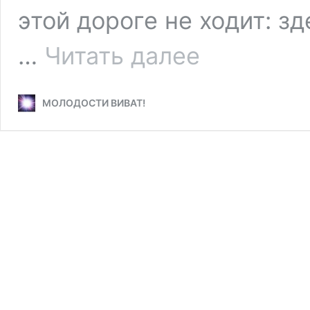
этой дороге не ходит: з
Памятник
…
Читать далее
героям-
пограничникам
в
МОЛОДОСТИ ВИВАТ!
Бресте