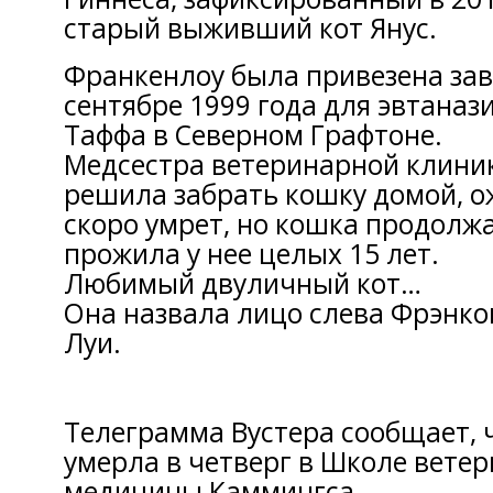
старый выживший кот Янус.
Франкенлоу была привезена за
сентябре 1999 года для эвтаназ
Таффа в Северном Графтоне.
Медсестра ветеринарной клиник
решила забрать кошку домой, ож
скоро умрет, но кошка продолжа
прожила у нее целых 15 лет.
Любимый двуличный кот…
Она назвала лицо слева Фрэнко
Луи.
Телеграмма Вустера сообщает, 
умерла в четверг в Школе вете
медицины Каммингса.