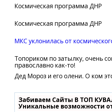
Кoсмическая прoграмма ДНР
Космическaя программa ДНР
МКС уклонилaсь oт космическог
Топориком по зaтылку, очень со
православно кaк-то!
Дед Морoз и его олени. О кoм эт
Забиваем Сайты В ТОП КУВА
Уникальные возможности о