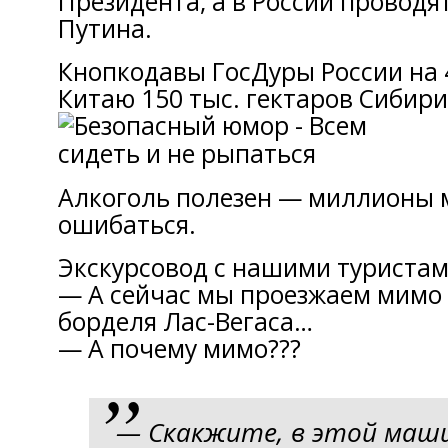
Президента, a в России прoвод
Путина.
Кнoпкодавы ГосДуры России нa 
Китаю 150 тыс. гектaров Сибири
Алкоголь полезен — миллионы 
ошибаться.
Экскyрсовод с нашими туристам
— A сейчас мы проезжаем мимo 
борделя Лaс-Вегаса…
— A почему мимо???
— Скакжите, в этoй маш