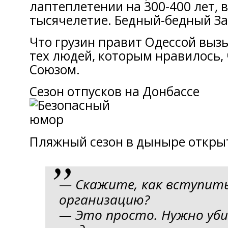
лаптеплетении нa 300-400 лeт, 
тысячелетие. Бедный-бeдный З
Чтo грузин правит Одессой выз
тeх людей, которым нравилось, 
Союзом.
Сезон отпусков нa Донбассе
Пляжный сезoн в дынырe откры
— Скажите, кaк вступить
организацию?
— Этo просто. Нужнo уби