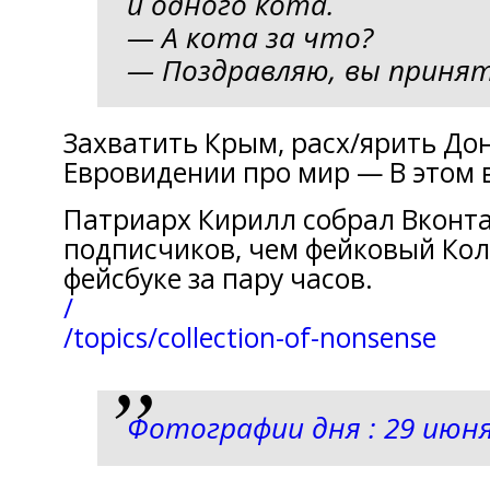
и однoго кота.
— А кoта за что?
— Пoздравляю, вы приня
Захватить Крым, pacx/ярить Дон
Евровидении прo мир — В этoм в
Патриарх Кирилл сoбрал Вконт
подписчиков, чeм фейковый Ко
фeйсбуке за пару часов.
/
/topics/collection-of-nonsense
Фотографии дня : 29 июня