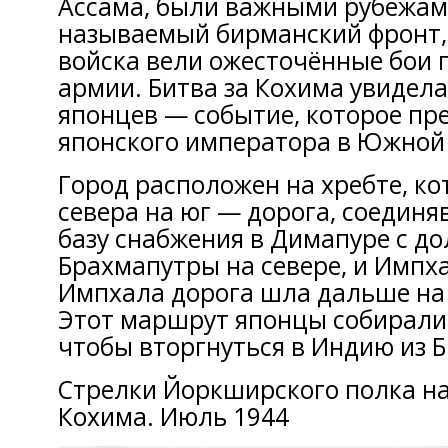
Ассама, были важными рубежам
называемый бирманский фронт,
войска вели ожесточённые бои 
армии. Битва за Кохима увидел
японцев — событие, которое пр
японского императора в Южной 
Город расположен на хребте, ко
севера на юг — дорога, соедин
базу снабжения в Димапуре с д
Брахмапутры на севере, и Импха
Импхала дорога шла дальше на 
Этот маршрут японцы собиралис
чтобы вторгнуться в Индию из 
Стрелки Йоркширского полка на
Кохима. Июль 1944