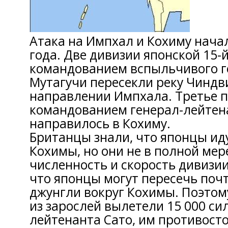
Атака на Импхал и Кохиму нача
года. Две дивизии японской 15-
командованием вспыльчивого г
Мутагучи пересекли реку Чиндв
направлении Импхала. Третье 
командованием генерал-лейтен
направилось в Кохиму.
Британцы знали, что японцы иду
Кохимы, но они не в полной мер
численность и скорость дивизии
что японцы могут пересечь по
джунгли вокруг Кохимы. Поэтому
из зарослей вылетели 15 000 си
лейтенанта Сато, им противосто