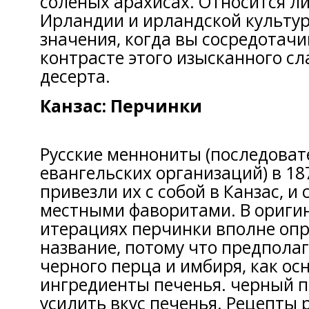
соленых арахисах. Относится ли
Ирландии и ирландской культур
значения, когда вы сосредотачи
контрасте этого изысканного сл
десерта.
Канзас: Перчинки
Русские меннониты (последоват
евангельских организаций) в 18
привезли их с собой в Канзас, и 
местными фаворитами. В ориги
итерациях перчинки вполне оп
название, потому что предпола
черного перца и имбиря, как ос
ингредиенты печенья. черный п
усилить вкус печенья. Рецепты 