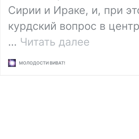
Сирии и Ираке, и, при э
курдский вопрос в цент
Курды:
…
Читать далее
Крупнейшая
в
мире
МОЛОДОСТИ ВИВАТ!
нация
без
гражданства