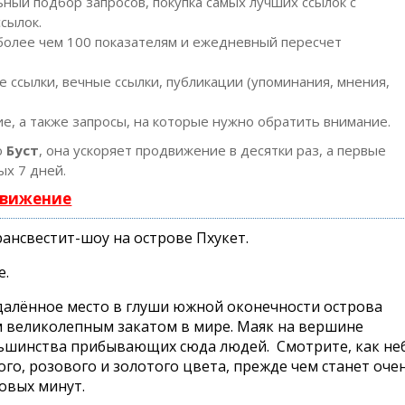
ный подбор запросов, покупка самых лучших ссылок с
сылок.
 более чем 100 показателям и ежедневный пересчет
 ссылки, вечные ссылки, публикации (упоминания, мнения,
е, а также запросы, на которые нужно обратить внимание.
ю
Буст
, она ускоряет продвижение в десятки раз, а первые
ых 7 дней.
движение
рансвестит-шоу на острове Пхукет.
е.
удалённое место в глуши южной оконечности острова
м великолепным закатом в мире. Маяк на вершине
льшинства прибывающих сюда людей. Смотрите, как не
го, розового и золотого цвета, прежде чем станет оче
овых минут.