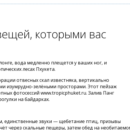
вещей, которыми вас
лонге, вода медленно плещется у ваших ног, и
пических лесах Пхукета.
корации отвесных скал известняка, вертикально
и изумрудно-зелёными просторами. Этот пейзаж
ных фотосессий www.tropicphuket.ru. Залив Панг
огулки на байдарках.
ам, единственные звуки — щебетание птиц, призывы
чёт через скальные пещеры, затем обед на необитаемо