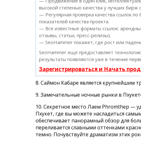
— Продвижение в один клик, интеллектуаль
высокой степенью качества у лучших бирж с
— Регулярная проверка качества ссылок по
показателей качества проекта.
— Все известные форматы ссылок: арендные
отзывы, статьи, пресс-релизы).
— SeoHammer покажет, где рост или падени
SeoHammer еще предоставляет технологи
результаты появляются уже в течение перв
Зарегистрироваться и Начать про
8. Саймон Кабаре является крупнейшим т
9. Замечательные ночные рынки в Пхукет
10. Секретное место Лаем Phromthep — 
Пхукет, где вы можете насладиться самы
обеспечивает панорамный обзор для бо
переливается славными оттенками красно
темно. Почувствуйте драматизм этих рок