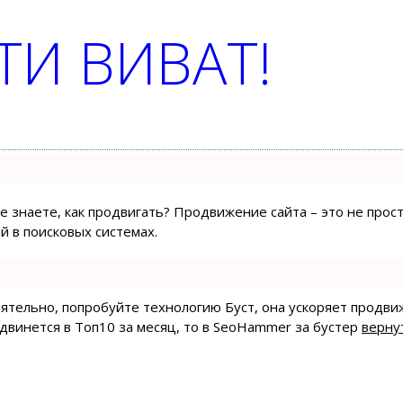
И ВИВАТ!
не знаете, как продвигать? Продвижение сайта – это не про
 в поисковых системах.
тоятельно, попробуйте технологию
Буст
, она ускоряет продви
одвинется в Топ10 за месяц, то в
SeoHammer
за бустер
верну