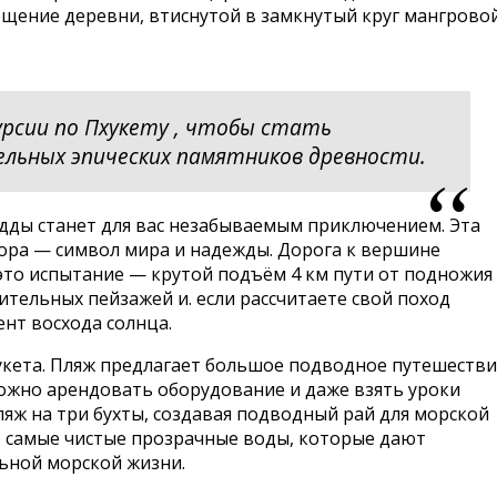
сещение деревни, втиснутой в замкнутый круг мангрово
рсии по Пхукету , чтобы стать
ельных эпических памятников древности.
Будды станет для вас незабываемым приключением. Эта
мора — символ мира и надежды. Дорога к вершине
это испытание — крутой подъём 4 км пути от подножия
ительных пейзажей и. если рассчитаете свой поход
нт восхода солнца.
укета. Пляж предлагает большое подводное путешестви
можно арендовать оборудование и даже взять уроки
ляж на три бухты, создавая подводный рай для морской
о самые чистые прозрачные воды, которые дают
ьной морской жизни.