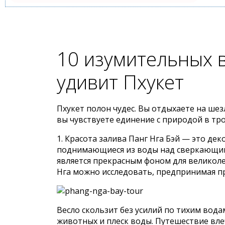
10 изумительных 
удивит Пхукет
Пхукет полон чудес. Вы отдыхаете на шез
вы чувствуете единение с природой в тро
1. Красота залива Панг Нга Бэй — это де
поднимающиеся из воды над сверкающим
является прекрасным фоном для великолеп
Нга можно исследовать, предпринимая пр
Весло скользит без усилий по тихим вод
животных и плеск воды. Путешествие вле