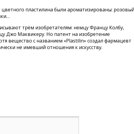
и цветного пластилина были ароматизированы: розовы
ики…
исывают трём изобретателям: немцу Францу Колбу,
цу Джо Маквикеру. Но патент на изобретение
отя вещество с названием «Plastilin» создал фармацевт
тически не имевший отношения к искусству.