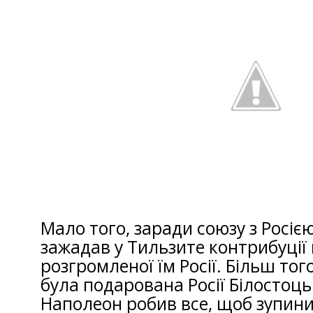
Мало того, заради союзу з Росіє
зажадав у Тильзите контрибуції в
розгромленої їм Росії. Більш тог
була подарована Росії Білостоць
Наполеон робив все, щоб зупинит