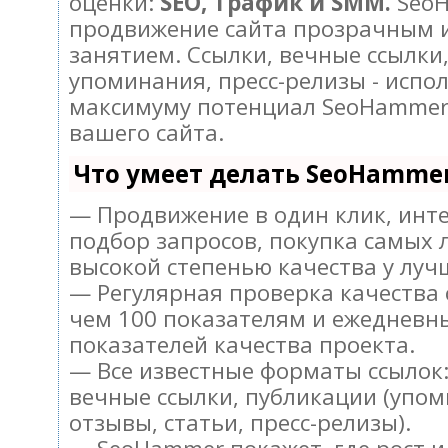
оценки:
SEO, Трафик и SMM.
SeoH
продвижение сайта прозрачным 
занятием. Ссылки, вечные ссылки,
упоминания, пресс-релизы - испо
максимуму потенциал SeoHammer
вашего сайта.
Что умеет делать SeoHamme
— Продвижение в один клик, инт
подбор запросов, покупка самых 
высокой степенью качества у луч
— Регулярная проверка качества 
чем 100 показателям и ежедневн
показателей качества проекта.
— Все известные форматы ссылок:
вечные ссылки, публикации (упом
отзывы, статьи, пресс-релизы).