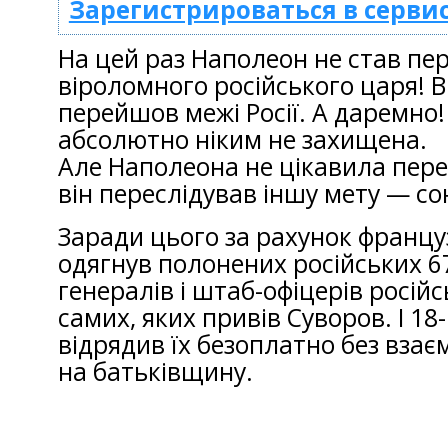
Зарегистрироваться в серви
На цей раз Наполеон не став пе
віроломного російського царя! В
перейшов межі Росії. А даремно!
абсолютно ніким не захищена.
Але Наполеона не цікавила пере
він переслідував іншу мету — сою
Заради цього за рахунок француз
одягнув полонених російських 67
генералів і штаб-офіцерів російсь
самих, яких привів Суворов. І 18
відрядив їх безоплатно без взає
на батьківщину.