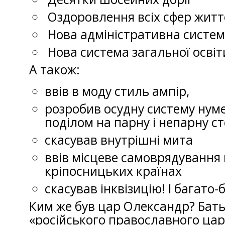
Оздоровлення всіх сфер житт
Нова адміністративна систе
Нова система загальної освіт
А також:
ввів в моду стиль ампір,
розробив осудну систему нуме
поділом на парну і непарну с
скасував внутрішні мита
ввів місцеве самоврядування 
кріпосницьких країнах
скасував інквізицію! І багато-
Ким же був цар Олександр? Бать
«російського православного ца