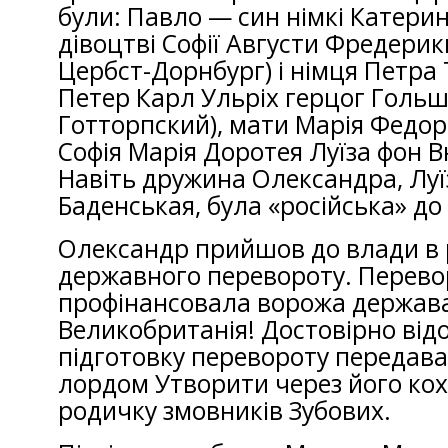
були: Павло — син німкі Катерин
дівоцтві Софії Августи Фредерик
Цербст-Дорнбург) і німця Петра 
Петер Карл Ульріх герцог Гольш
Готторпский), мати Марія Федорі
Софія Марія Доротея Луїза фон 
Навіть дружина Олександра, Луї
Баденськая, була «російська» до
Олександр прийшов до влади в 
державного перевороту. Перево
профінансовала ворожа держав
Великобританія! Достовірно від
підготовку перевороту передав
лордом Утворити через його ко
родичку змовників Зубових.