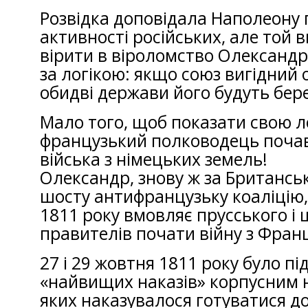
Розвідка доповідала Наполеону
активності російських, але той 
вірити в віроломство Олександ
за логікою: якщо союз вигідний 
обидві держави його будуть бер
Мало того, щоб показати свою ло
французький полководець почав
війська з німецьких земель!
Олександр, знову ж за Британськ
шосту антифранцузьку коаліцію,
1811 року вмовляє прусського і
правителів почати війну з Фран
27 і 29 жовтня 1811 року було п
«найвищих наказів» корпусним 
яких наказувалося готуватися до