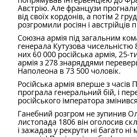
Австрію. Але французи прогнали
від своїх кордонів, а потім 2 гру
розгромили росіян і австрійців п
Союзна армія під загальним ко
генерала Кутузова чисельністю 8
них 60 000 російська армія, 25-
армія з 278 знаряддями переве
Наполеона в 73 500 чоловік.
Російська армія вперше з часів 
програла генеральний бій, і пе
російського імператора змінивс
Ганебний розгром не зупинив О
листопада 1806 він оголосив ск
і зажадав у рекрути ні багато ні 