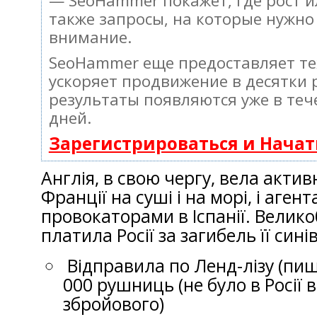
— SeoHammer покажет, где рост и
также запросы, на которые нужно
внимание.
SeoHammer еще предоставляет т
ускоряет продвижение в десятки 
результаты появляются уже в теч
дней.
Зарегистрироваться и Нача
Англія, в свою чергу, вела актив
Франції на суші і на морі, і аген
провокаторами в Іспанії. Велико
платила Росії за загибель її сині
Відправила по Ленд-лізу (пи
000 рушниць (не було в Росії
збройового)