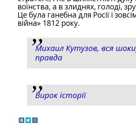
воїнства, а в злиднях, голоді, з
Це була ганебна для Росії і зовс
війна» 1812 року.
Михаил Кутузов, вся шок
правда
Вирок історії