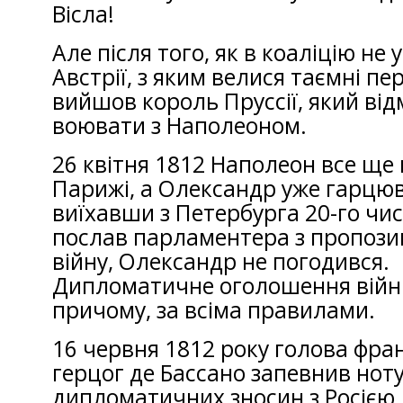
Вісла!
Але після того, як в коаліцію не
Австрії, з яким велися таємні пер
вийшов король Пруссії, який ві
воювати з Наполеоном.
26 квітня 1812 Наполеон все ще 
Парижі, а Олександр уже гарцюв
виїхавши з Петербурга 20-го чи
послав парламентера з пропозиц
війну, Олександр не погодився.
Дипломатичне оголошення війни
причому, за всіма правилами.
16 червня 1812 року голова фра
герцог де Бассано запевнив нот
дипломатичних зносин з Росією