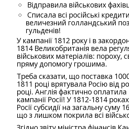
Відправила військових фахів
Списала всі російські кредити
величезний голландський пози
гульденів!
У кампанії 1812 року і в закорд
1814 Великобританія вела регул
військових матеріалів: пороху, 
пряму допомогу грошима.
Треба сказати, що поставка 100
1811 році врятувала Росію від р
році. Англія фактично оплатила в
кампанії Росії! У 1812-1814 рока
Росії субсидії на загальну суму 1
що з лишком покрила всі військо
Згідно звіту міністра фінансів К