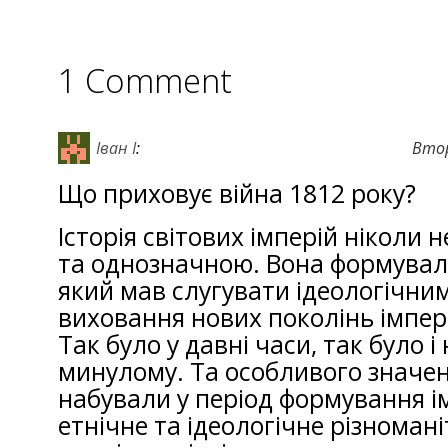
1 Comment
Іван І
:
Втор
Що приховує війна 1812 року?
Історія світових імперій ніколи
та однозначною. Вона формувала
який мав слугувати ідеологічни
виховання нових поколінь імпер
Так було у давні часи, так було 
минулому. Та особливого значен
набували у період формування і
етнічне та ідеологічне різноман