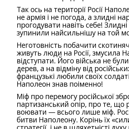
Так ось на території Росії Напо
не армія і не погода, а злидні на
прогодувати навіть себе! Злидні
зупинили найсильнішу на той мо
Неготовність побачити скотинячі
живуть люди на Росії, змусила 
відступати. Його війська не були 
дерев, а на відміну від російськи
французькі любили своїх солдаті
Наполеон знав поіменно!
Міф про перемогу російської збро
партизанський опір, про те, що 
воювати — всього лише міф. Рос
битви Наполеону. Корінь їх «сили
стратегії, і не в шляхетністі ду