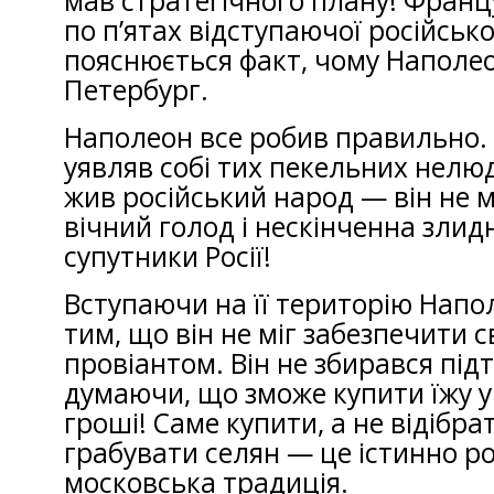
мав стратегічного плану! Фран
по п’ятах відступаючої російсько
пояснюється факт, чому Наполе
Петербург.
Наполеон все робив правильно. 
уявляв собі тих пекельних нелюд
жив російський народ — він не м
вічний голод і нескінченна злидн
супутники Росії!
Вступаючи на її територію Напол
тим, що він не міг забезпечити с
провіантом. Він не збирався під
думаючи, що зможе купити їжу у
гроші! Саме купити, а не відібрат
грабувати селян — це істинно р
московська традиція.