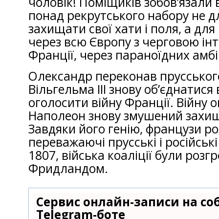
чоловік! Поміщиків зобов’язали 
понад рекрутського набору не д
захищати свої хати і поля, а для
через всю Європу з черговою ін
Франції, через параноїдних амбі
Олександр переконав прусського
Вільгельма III знову об’єднатися 
оголосити війну Франції. Війну 
Наполеон знову змушений захищ
Завдяки його генію, французи р
переважаючі прусські і російські
1807, війська коаліції були розг
Фридландом.
Сервис онлайн-записи на со
Telegram-боте