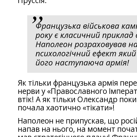
Пруссія.
Французька військова камп
року є класичний приклад
Наполеон розраховував н
психологічний ефект яки
його наступаюча армія!
Як тільки французька армія пер
нерви у «Православного Імперато
втік! А як тільки Олександр поки
почала хаотично «тікати»!
Наполеон не припускав, що росі
напав на нього, на момент почат