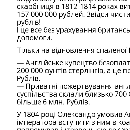
скарбниця в 1812-1814 роках ви
157 000 000 рублей. Звідси чисти
рублів!
І це все без урахування британсь
допомоги.
Тільки на відновлення спаленої
— Англійське купецтво безоплат
200 000 фунтів стерлінгів, а це п
Рублів.
— Приватні пожертвування англ
суспільства склали близько 700 0
більше 6 млн. Рублів.
У 1804 році Олександр умовив А
імператора вступити з ним в коа
попрямував інтервенцією до Фра