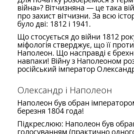
війна»? Вітчизняна — це така ві
про захист вітчизни. За всю істор
було дві: 1812 і 1941.
Що стосується до війни 1812 року
міфологія стверджує, що її проти 
Наполеон. Що насправді є брехне
навпаки! Війну з Наполеоном роз
російський імператор Олександр
Олександр і Наполеон
Наполеон був обран імператоро
березня 1804 года!
Підкреслюю: Наполеон був обр
голосуванням (практично одног