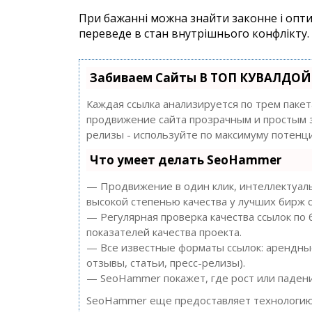
При бажанні можна знайти законне і опти
переведе в стан внутрішнього конфлікту.
Забиваем Сайты В ТОП КУВАЛДОЙ 
Каждая ссылка анализируется по трем паке
продвижение сайта прозрачным и простым за
релизы - используйте по максимуму потен
Что умеет делать SeoHammer
— Продвижение в один клик, интеллектуаль
высокой степенью качества у лучших бирж с
— Регулярная проверка качества ссылок по
показателей качества проекта.
— Все известные форматы ссылок: арендные
отзывы, статьи, пресс-релизы).
— SeoHammer покажет, где рост или падени
SeoHammer еще предоставляет технологи