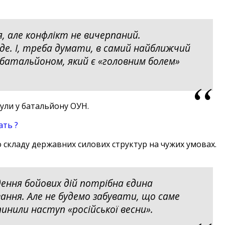
, але конфлікт не вичерпаний.
де. І, треба думати, в самий найближчий
 батальйоном, який є «головним болем»
були у батальйону ОУН.
ать ?
о складу державних силових структур на чужих умовах.
дення бойових дій потрібна єдина
ання. Але не будемо забувати, що саме
инили наступ «російської весни».