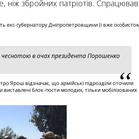
, ніж збройних патріотів. Спрацював
ють екс-губернатору Дніпропетровщини (і вже особисто
, чеснотою в очах президента Порошенко
тро Ярош відзначає, що армійські підрозділи оточили
ли виставлені блок-пости молодих, тільки мобілізованих