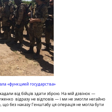
ала «функцией государства»
адали від бійців здати зброю. На мій дзвінок —
женко відразу не відповів — і ми не змогли негайно
, що без наказу Генштабу ця операція не могла бути