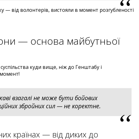
ку — від волонтерів, вистояли в момент розгубленості
они — основа майбутньої
суспільства куди вище, ніж до Генштабу і
 момент!
аві взагалі не може бути бойових
іційних збройних сил — не коректне.
зних країнах — від диких до