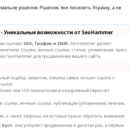
мальне рішення. Рішення, яке посилить Україну, а не
- Уникальные возможности от SeoHammer
там оценки:
SEO, Трафик и SMM.
SeoHammer делает
нятием. Ссылки, вечные ссылки, статьи, упоминания, пресс-
циал SeoHammer для продвижения вашего сайта.
ный подбор запросов, покупка самых лучших ссылок с
сылок.
 более чем 100 показателям и ежедневный пересчет
 ссылки, вечные ссылки, публикации (упоминания, мнения,
е, а также запросы, на которые нужно обратить внимание.
ю
Буст
, она ускоряет продвижение в десятки раз, а первые