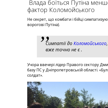
Влада боїться Путіна менше
фактор Коломойського
Не секрет, що комбати і бійці симпатизу
ворогові Путіна).
Симпатії до
Коломойського
вже точно не є .
Учора ввечері лідер Правого сектору Дми
базу ПС у Дніпропетровській області. «Бу
солдат».