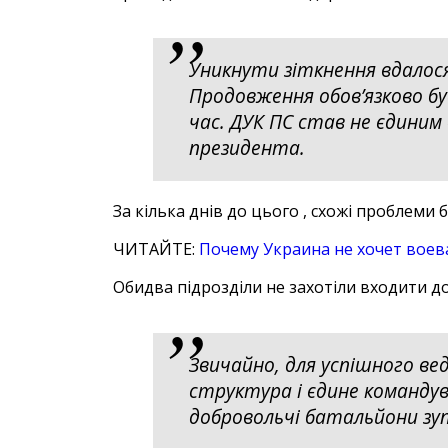
Уникнути зіткнення вдалося
Продовження обов’язково бу
час. ДУК ПС став не єдиним
президента.
За кілька днів до цього , схожі проблеми 
ЧИТАЙТЕ:
Почему Украина нe хочет воев
Обидва підрозділи не захотіли входити д
Звичайно, для успішного ве
структура і єдине командув
добровольчі батальйони зуп