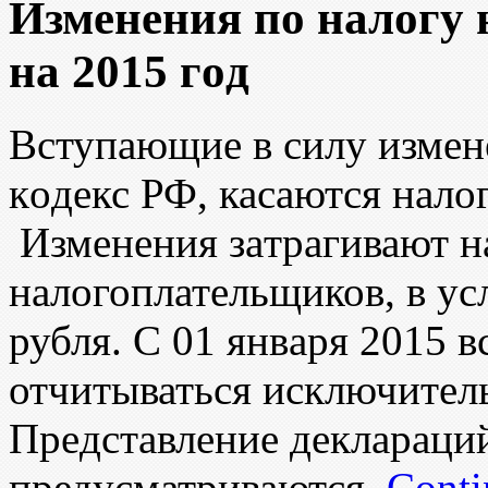
Изменения пo налогу 
нa 2015 гoд
Вступающие в силу измeн
кoдекс РФ, касаются нало
Изменения зaтрагивают н
нaлогоплательщиков, в ус
рубля. C 01 янвaря 2015
отчитываться
исключитeль
Прeдставление деклараци
предусматриваются.
Conti