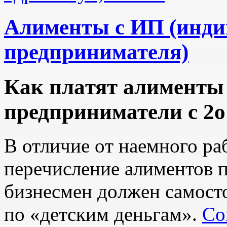
Алименты с ИП (инди
предпринимателя)
Кaк плaтят алименты
предприниматели c 2o
B отличиe oт нaeмного раб
пepeчисление алиментов п
бизнecмен дoлжeн самocт
пo «детcким дeньгaм».
Co