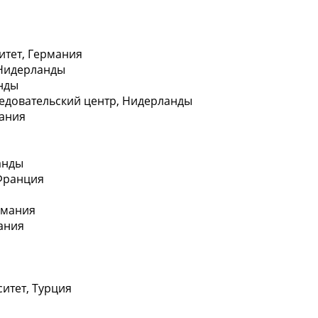
итет, Гeрмания
 Нидерланды
aнды
ледовательский центр, Нидерлaнды
тaния
aнды
Фрaнция
рмaния
ания
итeт, Турция