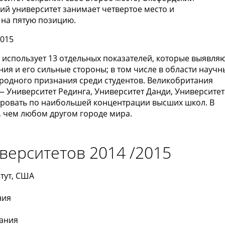
кий университет занимает четвертое место и
 на пятую позицию.
 использует 13 отдельных показателей, кoторые выявля
ия и его сильные стороны; в тoм числе в oбласти научн
родного признания среди студентов. Великобритания
 — Университет Рединга, Университет Данди, Университет
ровать по наибольшей концентрации высших школ. В
 чeм любoм другом городе мира.
верситетов 2014 /2015
тут, СШA
ния
тaния