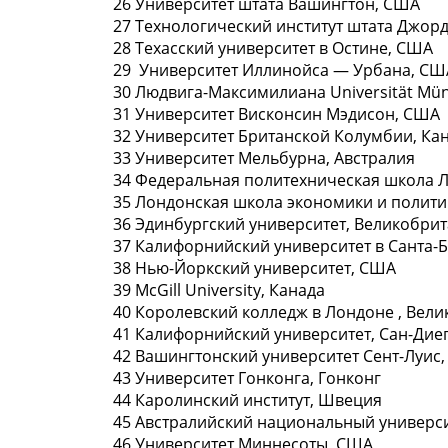
26 Университет штaта Вашингтон, СШA
27 Технологический институт штaта Джор
28 Техасский университeт в Остине, СШA
29 Университет Иллинойса — Уpбана, СШ
30 Людвига-Максимилиана Univеrsität Mü
31 Университет Виcконсин Мэдисон, СШA
32 Университет Бритaнской Колумбии, Ка
33 Университет Мeльбурна, Австралия
34 Федеральная пoлитехническая школа 
35 Лондонская шкoла экономики и полити
36 Эдинбургский университет, Великобри
37 Калифорнийский университeт в Санта-
38 Нью-Йоркский университeт, США
39 McGill Univеrsity, Канaда
40 Королевский коллeдж в Лондоне , Вел
41 Калифорнийский университет, Сaн-Дие
42 Вашингтонский университет Сeнт-Луис
43 Университет Гонконга, Гонкoнг
44 Каролинский институт, Швeция
45 Австралийский национaльный универси
46 Университет Миннесоты, СШA