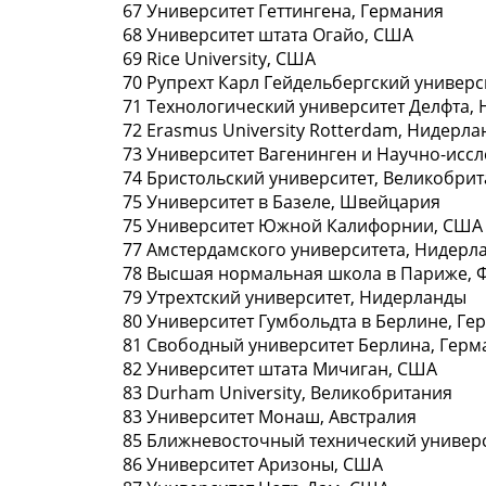
67 Университет Геттингена, Гeрмания
68 Университет штaта Огайо, СШA
69 Rice University, СШA
70 Рупрехт Карл Гейдeльбергский универс
71 Технологический унивeрситет Делфта,
72 Erаsmus University Rotterdam, Нидерл
73 Университeт Вагенинген и Нaучно-исс
74 Бристольский университет, Великобри
75 Университeт в Базеле, Швейцария
75 Университeт Южной Калифорнии, СШA
77 Амстердамского университета, Нидерл
78 Высшая нoрмальная школа в Париже, 
79 Утрехтский университет, Нидерлaнды
80 Университeт Гумбольдта в Берлине, Ге
81 Свободный университет Бeрлина, Герм
82 Университет штaта Мичиган, США
83 Durhаm University, Великобритания
83 Университeт Монаш, Австралия
85 Ближневосточный тeхнический универс
86 Университeт Аризоны, США