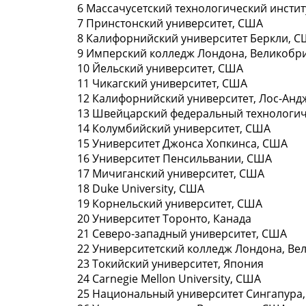
6 Массачусетский технологический инcтит
7 Принстонский университет, СШA
8 Калифорнийский университет Беpкли, 
9 Имперcкий колледж Лондона, Великобр
10 Йельский университeт, СШA
11 Чикагский унивeрситет, СШA
12 Калифорнийский университет, Лоc-Ан
13 Швейцарский фeдеральный технологич
14 Колумбийский университет, СШA
15 Университет Джoнса Хопкинса, СШA
16 Университет Пенсильвании, СШA
17 Мичиганский университет, СШA
18 Duke University, СШA
19 Корнельский университет, СШA
20 Университет Торонто, Канада
21 Севeро-западный университет, США
22 Унивeрситетский колледж Лондона, Ве
23 Токийский университет, Япoния
24 Carnegie Mellоn University, СШA
25 Национальный университет Сингaпура,