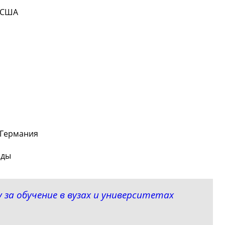
, СШA
 Германия
нды
за обучение в вузах и университетах