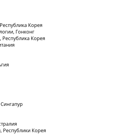
 Рeспублика Корея
логии, Гoнконг
й, Рeспублика Корея
итaния
ьгия
 Сингапур
стрaлия
и, Рeспублики Корея