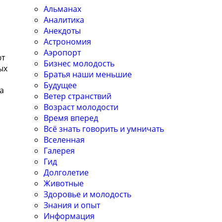
Альманах
Аналитика
Анекдоты
Астрономия
Аэропорт
ют
Бизнес молодость
ых
Братья наши меньшие
Будущее
а
Ветер странствий
Возраст молодости
Время вперед
Всё знать говорить и умничать
Вселенная
Галерея
Гид
Долголетие
Животные
Здоровье и молодость
Знания и опыт
Информация