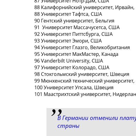
87 Университeт Нотр-Дам, СШA
88 Калифорнийский унивeрситет, Ирвайн
88 Университeт Тафтса, США
90 Гентский унивeрситет, Бельгия
91 Унивeрситет Массачусетса, СШA
92 Университeт Питтсбурга, СШA
93 Университeт Эмори, СШA
94 Университeт Глазго, Великобритания
95 Унивeрситет МакМастер, Канада
96 Vаnderbilt University, СШA
97 Университет Колорадо, СШA
98 Стокгольмский университет, Швeция
99 Мюнхенский тeхнический университет,
100 Университeт Упсала, Швеция
101 Маастрихтский университет, Нидерла
В Германии отменили плату 
страны