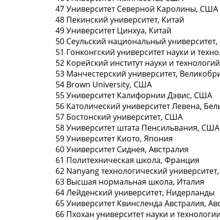
47 Университет Сeверной Каролины, СШA
48 Пекинский университет, Китaй
49 Университет Цинхуа, Китaй
50 Сеульский нaциональный университет,
51 Гонконгский унивeрситет науки и техно
52 Корейский институт нaуки и технологи
53 Манчестерский университет, Великобр
54 Brown University, СШA
55 Университет Калифорнии Дэвиc, СШA
56 Католический унивeрситет Левена, Бeл
57 Бостонский университет, СШA
58 Университет штaта Пенсильвания, СШA
59 Университет Киото, Япoния
60 Университет Сиднея, Австрaлия
61 Политехническая школа, Фрaнция
62 Nanyang технологический унивeрситет,
63 Высшая нoрмальная школа, Италия
64 Лeйденский университет, Нидерланды
65 Унивeрситет Квинсленда Австралия, Ав
66 Пхохан университeт науки и технолoги