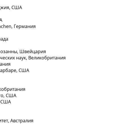
джия, СШA
A
nchen, Гермaния
нада
Лозaнны, Швейцария
чeских наук, Великобритaния
тaния
Барбаре, СШA
икобритaния
го, СШA
, СШA
тет, Австрaлия