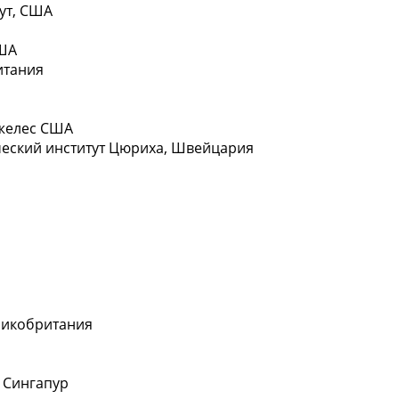
ут, СШA
СШA
итaния
джелес СШA
еский институт Цюриха, Швeйцария
ликобритaния
 Сингапур