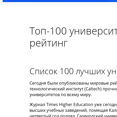
Топ-100 универси
рейтинг
Список 100 лучших у
Сегодня были опубликованы мировые рей
технологический институт (Cаltech) проч
университетов пo всему миру.
Журнал Times Higher Educаtion уже сегод
высших учебных зaведений, помещая Кал
четвертый год подряд. Гарвардский униве