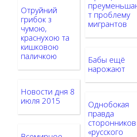
преуменьша
Отруйний
т проблему
грибок з
мигрантов
чумою,
краснухою та
кишковою
паличкою
Бабы ещё
нарожают
Новости дня 8
июля 2015
Однобокая
правда
сторонников
«русского
Всемирное