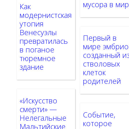
мусора в ми
Как
модернистская
утопия
Венесуэлы
Первый в
превратилась
мире эмбрио
в поганое
созданный и
тюремное
стволовых
здание
клеток
родителей
«Искусство
смерти» —
Событие,
Нелегальные
которое
Мальтийские