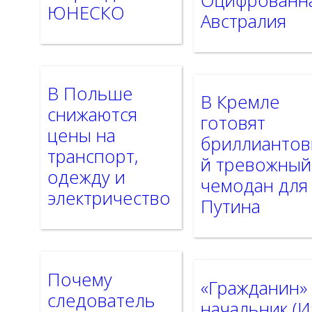
Оцифрованн
ЮНЕСКО
Австралия
В Польше
В Кремле
снижаются
готовят
цены на
бриллианто
транспорт,
й тревожный
одежду и
чемодан для
электричество
Путина
Почему
«Гражданин»
следователь
начальник (И