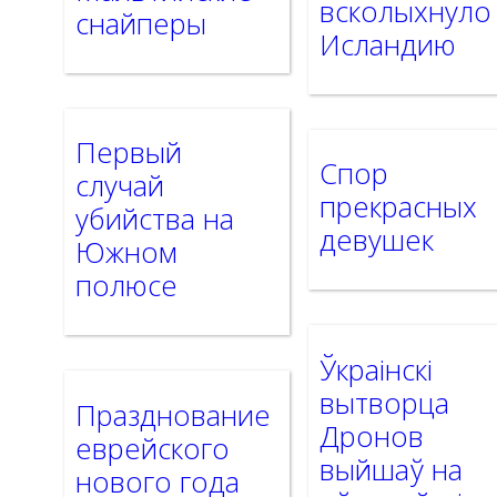
всколыхнуло
снайперы
Исландию
Первый
Спор
случай
прекрасных
убийства на
девушек
Южном
полюсе
Ўкраінскі
вытворца
Празднование
Дронов
еврейского
выйшаў на
нового года