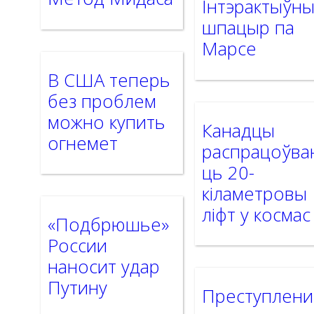
Інтэрактыўн
шпацыр па
Марсе
В США теперь
без проблем
можно купить
Канадцы
огнемет
распрацоўва
ць 20-
кіламетровы
ліфт у космас
«Подбрюшье»
России
наносит удар
Путину
Преступлени