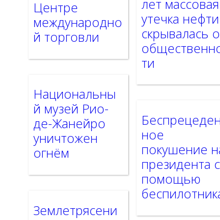
лет массовая
Центре
утечка нефти
международно
скрывалась о
й торговли
общественн
ти
Национальны
й музей Рио-
Беспрецеде
де-Жанейро
ное
уничтожен
покушение н
огнём
президента 
помощью
беспилотник
Землетрясени