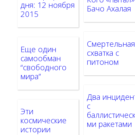
дня: 12 ноября
Бачо Ахалая
2015
Смертельна
Еще один
схватка с
самообман
питоном
“свободного
мира”
Два инциден
с
Эти
баллистичес
космические
ми ракетами
истории