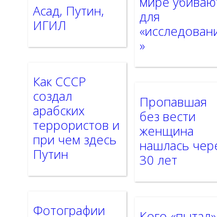
мире убиваю
Асад, Путин,
для
ИГИЛ
«исследован
»
Как СССР
создал
Пропавшая
арабских
без вести
террористов и
женщина
при чем здесь
нашлась чер
Путин
30 лет
Фотографии
Кого «пытал»