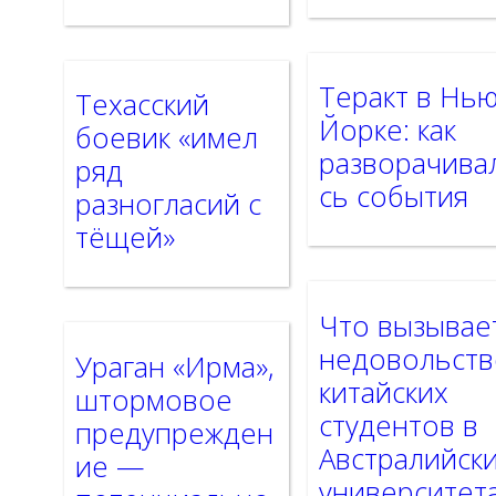
Теракт в Нью
Техасский
Йорке: как
боевик «имел
разворачива
ряд
сь события
разногласий с
тёщей»
Что вызывае
недовольств
Ураган «Ирма»,
китайских
штормовое
студентов в
предупрежден
Австралийск
ие —
университет