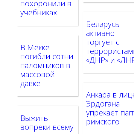
похоронили в
учебниках
Беларусь
активно
торгует с
В Мекке
террористам
погибли сотни
«ДНР» и «ЛН
паломников в
массовой
давке
Анкара в лиц
Эрдогана
упрекает пап
Выжить
римского
вопреки всему