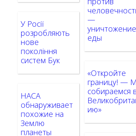
против
человечност
—
У Росії
уничтожени
розробляють
еды
нове
покоління
систем Бук
«Откройте
границу! — 
собираемся 
НАСА
Великобрита
обнаруживает
ию»
похожие на
Землю
планеты