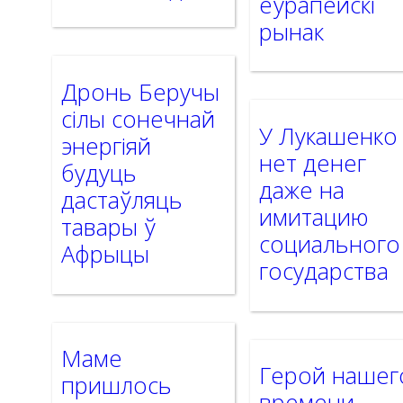
еўрапейскі
рынак
Дронь Беручы
сілы сонечнай
У Лукашенко
энергіяй
нет денег
будуць
даже на
дастаўляць
имитацию
тавары ў
социального
Афрыцы
государства
Маме
Герой нашег
пришлось
времени