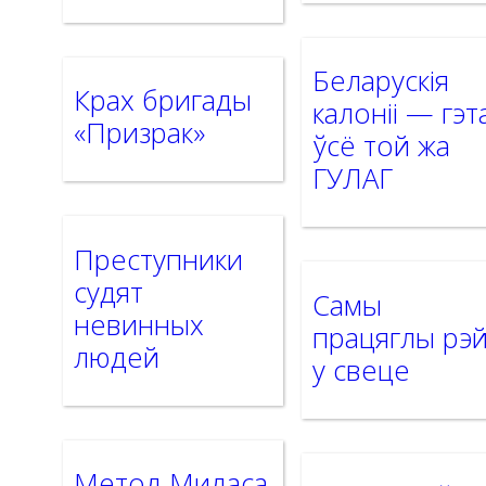
Беларускія
Крах бригады
калоніі — гэт
«Призрак»
ўсё той жа
ГУЛАГ
Преступники
судят
Самы
невинных
працяглы рэ
людей
у свеце
Метод Мидаса