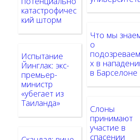
потенциально
катастрофичес
кий шторм
Что мы знае
о
подозревае
Испытание
х в нападени
Йинглак: экс-
в Барселоне
премьер-
министр
«убегает из
Таиланда»
Слоны
принимают
участие в
спасении
Скандал: вице-