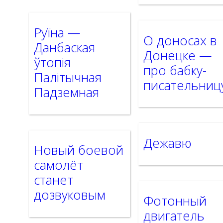
Руїна —
О доносах в
Данбаская
Донецке —
ўтопія
про бабку-
Палітычная
писательниц
Падземная
Дежавю
Новый боевой
самолёт
станет
дозвуковым
Фотонный
двигатель