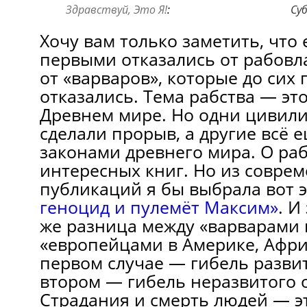
Здравствуй, Это Я!
:
Суб
Хочу вам только заметить, что
первыми отказались от рабовл
от «варваров», которые до сих 
отказались. Тема рабства — это
Древнем мире. Но одни цивил
сделали прорыв, а другие всё 
законами древнего мира. О раб
интересных книг. Но из совре
публикаций я бы выбрала вот 
геноцид и пулемёт Максим»
. И
же разница между «варварами 
«европейцами в Америке, Африк
первом случае — гибель развит
втором — гибель неразвитого 
Страдания и смерть людей — эт