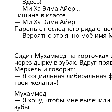
— Здесь!
— Ми Ха Элма Айер…
Тишина в классе
— Ми Ха Элма Айер
Парень с последнего ряда отве
— Вероятно это я, но моё имя
Сидит Мухаммед на корточках 
через дырку в зубах. Вдруг поя
Меркель и говорит:
— Я социальная либеральная ф
твои желания!
Мухаммед:
— Я хочу, чтобы мне вылечили 
зубы!