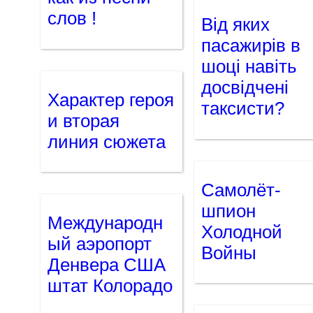
слов !
Від яких
пасажирів в
шоці навіть
досвідчені
Характер героя
таксисти?
и вторая
линия сюжета
Самолёт-
шпион
Международн
Холодной
ый аэропорт
Войны
Денвера США
штат Колорадо