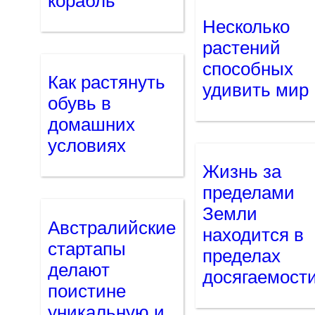
корабль
Несколько
растений
способных
Как растянуть
удивить мир
обувь в
домашних
условиях
Жизнь за
пределами
Земли
Австралийские
находится в
стартапы
пределах
делают
досягаемост
поистине
уникальную и