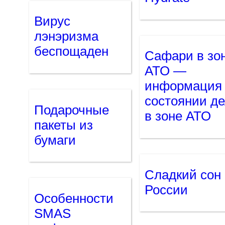
Вирус
лэнэризма
беспощаден
Cафари в зо
АТО —
информация
состоянии д
Подарочные
в зоне АТО
пакеты из
бумаги
Сладкий сон
России
Особенности
SMAS