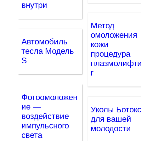
внутри
Метод
омоложения
Автомобиль
кожи —
тесла Модель
процедура
S
плазмолифт
г
Фотоомоложен
ие —
Уколы Боток
воздействие
для вашей
импульсного
молодости
света