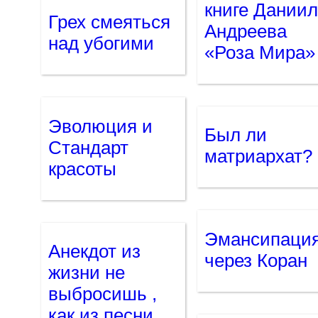
книге Дании
Грех смеяться
Андреева
над убогими
«Роза Мира»
Эволюция и
Был ли
Стандарт
матриархат?
красоты
Эмансипаци
Анекдот из
через Коран
жизни не
выбросишь ,
как из песни