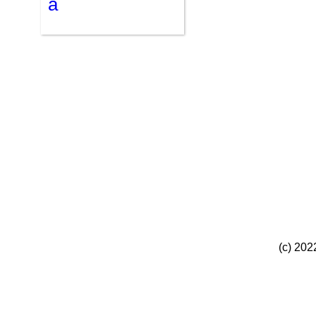
а
(c) 202