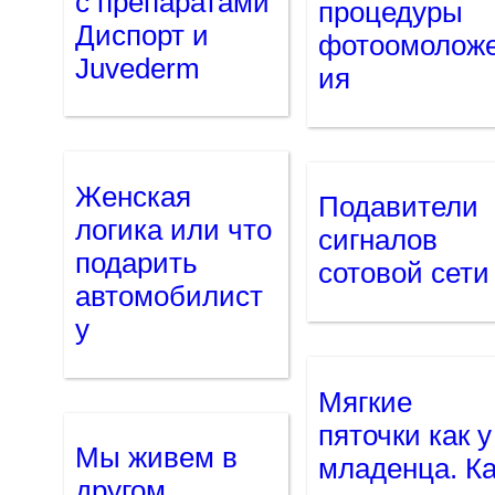
с препаратами
процедуры
Диспорт и
фотоомолож
Juvederm
ия
Женская
Подавители
логика или что
сигналов
подарить
сотовой сети
автомобилист
у
Мягкие
пяточки как у
Мы живем в
младенца. К
другом