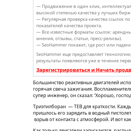
— Продвижение в один клик, интеллектуал
высокой степенью качества у лучших бирж
— Регулярная проверка качества ссылок по
показателей качества проекта.
— Все известные форматы ссылок: арендны
мнения, отзывы, статьи, пресс-релизы).
— SeoHammer покажет, где рост или падени
SeoHammer еще предоставляет технологи
результаты появляются уже в течение перв
Зарегистрироваться и Начать про
Большинство реактивных двигателей испо
горячая свеча зажигания. Воспламенителя
супер инженер, он сказал: ‘Хорошо, госп
Триэтилборан — TEB для краткости. Кажды
пришлось его зарядить в водный пистолет
взрыв от контакта с атмосферой. И вот как
Как только двигатели запускаются, распы