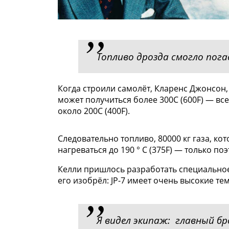
Топливо дрозда смогло пог
Когда строили самолёт, Кларенс Джонсон
может получиться более 300C (600F) — вс
около 200C (400F).
Следовательно топливо, 80000 кг газа, ко
нагреваться до 190 ° C (375F) — только п
Келли пришлось разработать специальное
его изобрёл: JP-7 имеет очень высокие т
Я видел экипаж: главный бро