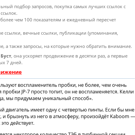
ьный подбор запросов, покупка самых лучших ссылок с
 ссылок.
 более чем 100 показателям и ежедневный пересчет
е ссылки, вечные ссылки, публикации (упоминания,
е, а также запросы, на которые нужно обратить внимание.
ю
Буст
, она ускоряет продвижение в десятки раз, а первые
ых 7 дней.
движение
льзуют воспламенитель пробки, не более, чем очень
 пробки JP-7 просто топит, он не воспламеняется. Келли
ода, мы придумаем уникальный способ».
й двигатель имеет одну с четвертью пинты. Если бы мне
, и брызнуть из него в атмосферу, произойдёт Kaboom 
 это действует.
ляется некоторое количество ТЭБ в турбинной секции,