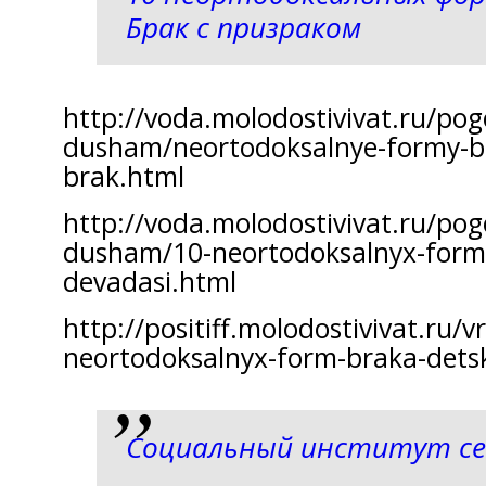
Брак с призраком
http://voda.molodostivivat.ru/po
dusham/neortodoksalnye-formy-b
brak.html
http://voda.molodostivivat.ru/po
dusham/10-neortodoksalnyx-form
devadasi.html
http://positiff.molodostivivat.ru/
neortodoksalnyx-form-braka-detsk
Социальный институт се