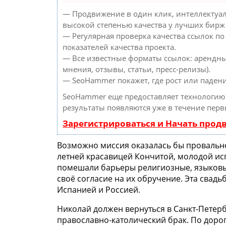
— Продвижение в один клик, интеллектуал
высокой степенью качества у лучших бирж
— Регулярная проверка качества ссылок по
показателей качества проекта.
— Все известные форматы ссылок: арендны
мнения, отзывы, статьи, пресс-релизы).
— SeoHammer покажет, где рост или падени
SeoHammer еще предоставляет технологи
результаты появляются уже в течение перв
Зарегистрироваться и Начать про
Возможно миссия оказалась бы провально
летней красавицей Кончитой, молодой ис
помешали барьеры религиозные, языковы
своё согласие на их обручение. Эта свад
Испанией и Россией.
Николай должен вернуться в Санкт-Петер
православно-католический брак. По дорог