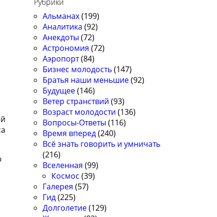
Рубрики
3
Альманах
(199)
Аналитика
(92)
Анекдоты
(72)
Астрономия
(72)
Аэропорт
(84)
Бизнес молодость
(147)
Братья наши меньшие
(92)
Будущее
(146)
Ветер странствий
(93)
Возраст молодости
(136)
ой
Вопросы-Ответы
(116)
са
Время вперед
(240)
Всё знать говорить и умничать
(216)
ю
Вселенная
(99)
Космос
(39)
Галерея
(57)
Гид
(225)
Долголетие
(129)