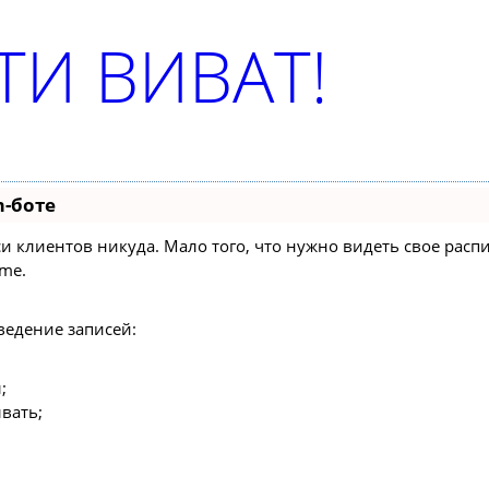
И ВИВАТ!
m-боте
писи клиентов никуда. Мало того, что нужно видеть свое ра
ime.
ведение записей:
;
вать;