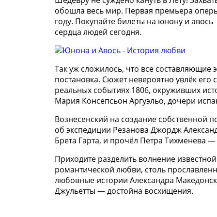
Шедевру не суждено кануть в Лету! Захва
обошла весь мир. Первая премьера оперы 
году. Покупайте билеты на юнону и авось
сердца людей сегодня.
Так уж сложилось, что все составляющие э
постановка. Сюжет невероятно увлёк его 
реальных событиях 1806, окруживших ист
Мария Консепсьон Аргуэльо, дочери испа
Вознесенский на создание собственной п
об экспедиции Резанова Джордж Александ
Брета Гарта, и прочёл Петра Тихменева 
Приходите разделить волнение известно
романтической любви, столь прославленн
любовные истории Александра Македонско
Джульетты — достойна восхищения.