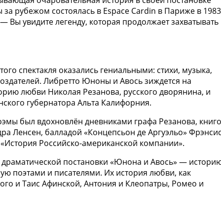
тывающая очаровательная история в своей постановке
за рубежом состоялась в Espace Cardin в Париже в 198
 — Вы увидите легенду, которая продолжает захватывать
того спектакля оказались гениальными: стихи, музыка,
создателей. Либретто Юноны и Авось зиждется на
орию любви Николая Резанова, русского дворянина, и
нского губернатора Альта Калифорния.
оэмы был вдохновлён дневниками графа Резанова, книг
ра Ленсен, балладой «Концепсьон де Аргуэльо» Фрэнси
— «История Российско-американской компании».
й драматической постановки «Юнона и Авось» — истори
ую поэтами и писателями. Их история любви, как
го и Таис Афинской, Антония и Клеопатры, Ромео и