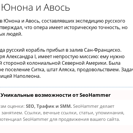
 Юнона и Авось
ов Юнона и Авось, составлявших экспедицию русского
утверждал, что опера имеет историческую точность, но
ых людей.
да русский корабль прибыл в залив Сан-Франциско.
я Александра I, имеет непростую миссию: ему нужно
ой стороной колониальной Северной Америки. Была
е поселение Ситка, штат Аляска, продовольствием. Зада
ницей Наполеона.
- Уникальные возможности от SeoHammer
там оценки:
SEO, Трафик и SMM.
SeoHammer делает
занятием. Ссылки, вечные ссылки, статьи, упоминания,
 потенциал SeoHammer для продвижения вашего сайта.