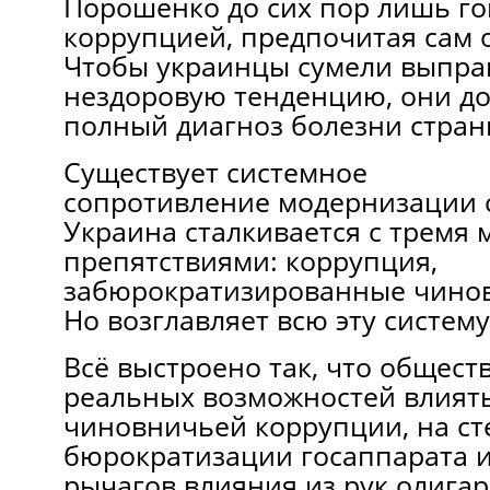
Порошенко до сих пор лишь го
коррупцией, предпочитая сам о
Чтобы украинцы сумели выправ
нездоровую тенденцию, они д
полный диагноз болезни стран
Существует системное
сопротивление модернизации 
Украина сталкивается с трем
препятствиями: коррупция,
забюрократизированные чинов
Но возглавляет всю эту систем
Всё выстроено так, что общест
реальных возможностей влиять
чиновничьей коррупции, на ст
бюрократизации госаппарата 
рычагов влияния из рук олигар