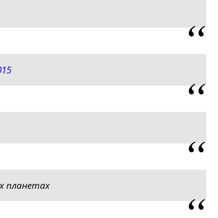
015
х планетах