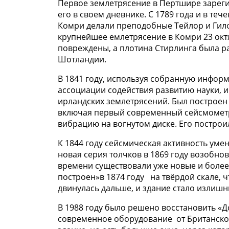
Первое землетрясение в Пертшире зареги
его в своем дневнике. С 1789 года и в те
Комри делали преподобные Тейлор и Гилф
крупнейшее емлетрясение в Комри 23 окт
повреждены, а плотина Стирлинга была р
Шотландии.
В 1841 году, используя собранную инфор
ассоциации содействия развитию науки, 
ирландских землетрясений. Был построен
включая первый современный сейсмометр
вибрацию на вогнутом диске. Его постро
К 1844 году сейсмическая активность уме
новая серия толчков в 1869 году возобнов
времени существовали уже новые и более
построен»в 1874 году на твёрдой скале, 
двинулась дальше, и здание стало излишн
В 1988 году было решено восстановить «Д
современное оборудование от Британской