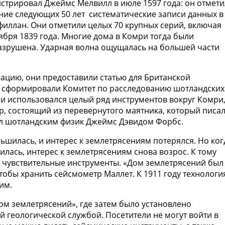
стрировал Джеймс Мелвилл в июле 1597 года: он отмети
чение следующих 50 лет систематические записи данных в
иллан. Они отметили целых 70 крупных серий, включая
ября 1839 года. Многие дома в Комри тогда были
азрушена. Ударная волна ощущалась на большей части
мацию, они предоставили статью для Британской
и сформировали Комитет по расследованию шотландских
 и использовался целый ряд инструментов вокруг Комри
, состоящий из перевернутого маятника, который писа
ил шотландским физик Джеймс Дэвидом Форбс.
ньшилась, и интерес к землетрясениям потерялся. Но ког
илась, интерес к землетрясениям снова возрос. К тому
 чувствительные инструменты. «Дом землетрясений был
чтобы хранить сейсмометр Маллет. К 1911 году технологи
им.
ом землетрясений», где затем было установлено
 геологической службой. Посетители не могут войти в