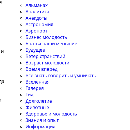
л
Альманах
Аналитика
Анекдоты
Астрономия
Аэропорт
Бизнес молодость
Братья наши меньшие
Будущее
 и
Ветер странствий
,
Возраст молодости
л
Время вперед
Всё знать говорить и умничать
да
Вселенная
Галерея
Гид
я
Долголетие
Животные
Здоровье и молодость
Знания и опыт
Информация