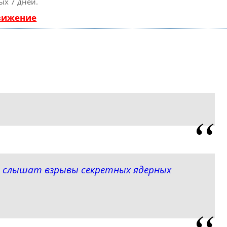
ых 7 дней.
движение
 слышат взрывы секретных ядерных