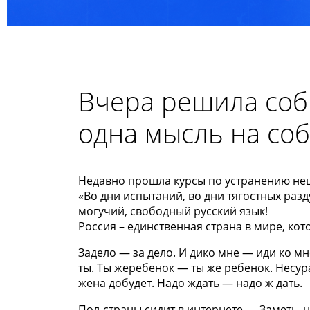
Вчера решила соб
одна мысль на со
Недавно прошла курсы по устранению нец
«Во дни испытаний, во дни тягостных разд
могучий, свободный русский язык!
Россия – единственная страна в мире, кот
Задело — за дело. И дико мне — иди ко м
ты. Ты жеребенок — ты же ребенок. Несур
жена добудет. Надо ждать — надо ж дать.
Пол-страны сидит в интернете — Заметь, н