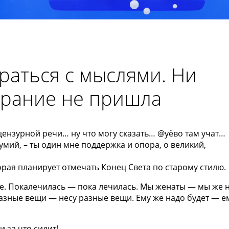
раться с мыслями. Ни
брание не пришла
ензурной речи… ну что могу сказать… @уёво там учат…
умий, – ты один мне поддержка и опора, о великий,
орая планирует отмечать Конец Света по старому стилю.
не. Покалечилась — пока лечилась. Мы женаты — мы же 
азные вещи — несу разные вещи. Ему же надо будет — е
и за что сидит!