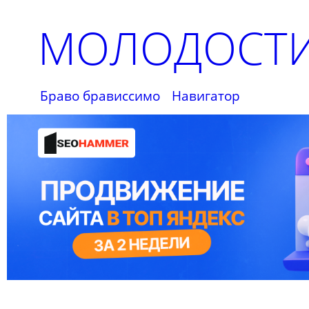
МОЛОДОСТИ
Браво брависсимо
Навигатор