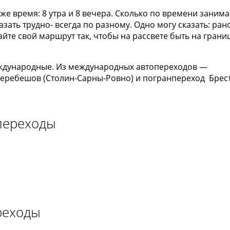
же время: 8 утра и 8 вечера. Сколько по времени занима
зать трудно- всегда по разному. Одно могу сказать: ран
айте свой маршрут так, чтобы на рассвете быть на грани
еждународные. Из международных автопереходов —
 Теребешов (Столин-Сарны-Ровно) и погранпереход Брест
переходы
реходы