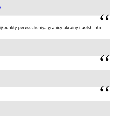
т
ij/punkty-peresecheniya-granicy-ukrainy-i-polshi.html