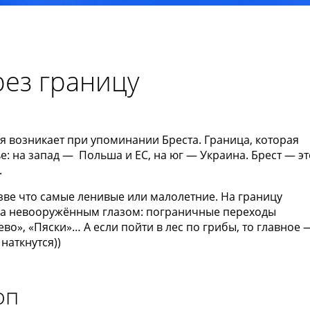
рез границу
я возникает при упоминании Бреста. Граница, которая
е: на запад — Польша и ЕС, на юг — Украина. Брест — э
.
азве что самые ленивые или малолетние. На границу
идна невооружённым глазом: пограничные переходы
во», «Пяски»… А если пойти в лес по грибы, то главное 
наткнутся))
оп