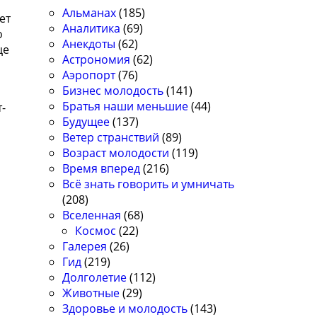
Альманах
(185)
ет
Аналитика
(69)
о
Анекдоты
(62)
це
Астрономия
(62)
Аэропорт
(76)
Бизнес молодость
(141)
Братья наши меньшие
(44)
-
Будущее
(137)
Ветер странствий
(89)
Возраст молодости
(119)
Время вперед
(216)
Всё знать говорить и умничать
(208)
Вселенная
(68)
Космос
(22)
Галерея
(26)
Гид
(219)
Долголетие
(112)
Животные
(29)
Здоровье и молодость
(143)