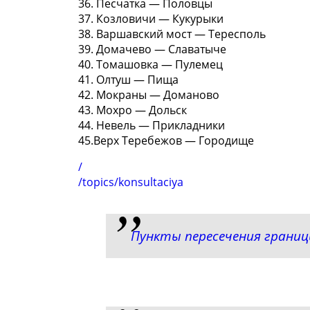
36. Песчатка — Половцы
37. Козловичи — Кукурыки
38. Варшавский мост — Тересполь
39. Домачево — Славатыче
40. Томашовка — Пулемец
41. Олтуш — Пища
42. Мокраны — Доманово
43. Мохро — Дольск
44. Невель — Прикладники
45.Верх Теребежов — Городище
/
/topics/konsultaciya
Пункты пересечения границ