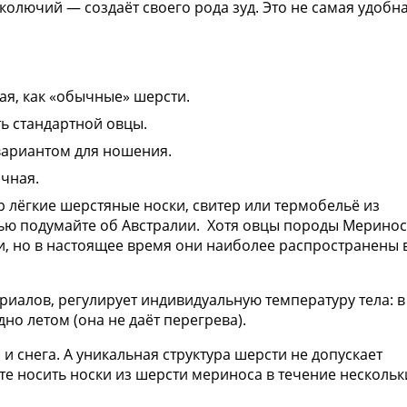
колючий — создаёт своего рода зуд. Это не самая удобн
ая, как «обычные» шерсти.
ь стандартной овцы.
 вариантом для ношения.
ичная.
ер лёгкие шерстяные носки, свитер или термобельё из
тью подумайте об Австралии. Хотя овцы породы Мерино
и, но в настоящее время они наиболее распространены 
риалов, регулирует индивидуальную температуру тела: в
дно летом (она не даёт перегрева).
 и снега. А уникальная структура шерсти не допускает
ете носить носки из шерсти мериноса в течение нескольк