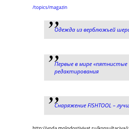
/topics/magazin
Одежда из верблюжьей шерс
Первые в мире «пятнистые 
редактирования
Снаряжение FISHTOOL – луч
http://voda.molodostivivat.ru/konsultaciya/