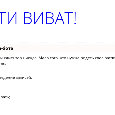
И ВИВАТ!
m-боте
писи клиентов никуда. Мало того, что нужно видеть свое ра
ime.
ведение записей:
;
вать;