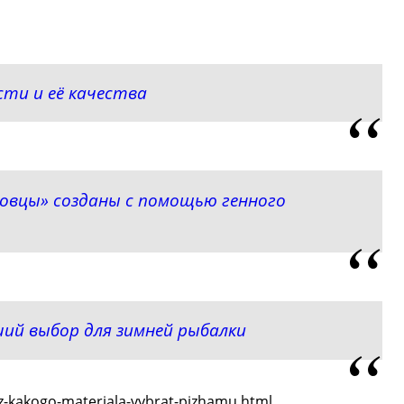
ти и её качества
овцы» созданы с помощью генного
ший выбор для зимней рыбалки
iz-kakogo-materiala-vybrat-pizhamu.html