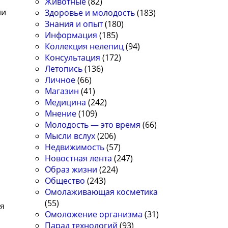
Животные
(82)
ли
Здоровье и молодость
(183)
Знания и опыт
(180)
Информация
(185)
Коллекция нелепиц
(94)
Консультация
(172)
Летопись
(136)
Личное
(66)
Магазин
(41)
Медицина
(242)
Мнение
(109)
Молодость — это время
(66)
Мысли вслух
(206)
Недвижимость
(57)
Новостная лента
(247)
Образ жизни
(224)
Общество
(243)
Омолаживающая косметика
(55)
ся
Омоложение организма
(31)
Парад технологий
(93)