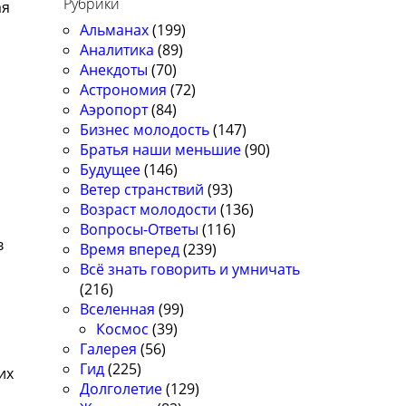
Рубрики
ая
Альманах
(199)
Аналитика
(89)
Анекдоты
(70)
Астрономия
(72)
Аэропорт
(84)
Бизнес молодость
(147)
Братья наши меньшие
(90)
Будущее
(146)
Ветер странствий
(93)
Возраст молодости
(136)
с
Вопросы-Ответы
(116)
в
Время вперед
(239)
Всё знать говорить и умничать
(216)
Вселенная
(99)
Космос
(39)
Галерея
(56)
Гид
(225)
их
Долголетие
(129)