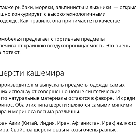
а также рыбаки, моряки, альпинисты и лыжники — откры
пешно конкурирует с высокотехнологичными
одежде. Как правило, она принимается в качестве
ермобелья предлагает спортивные предметы
спечивают крайнюю воздухопроницаемость. Это очень
 потеют.
шерсти кашемира
 производителям выпускать предметы одежды самых
з них используют совершенно новые синтетические
 что натуральные материалы остаются в фаворе. И среди
инос. Оба этих типа шерсти являются самыми мягкими
ира и мериноса весьма различны.
ан Азии (Китай, Индия, Иран, Афганистан, Ирак) являют
ира. Свойства шерсти овцы и козы очень разные,