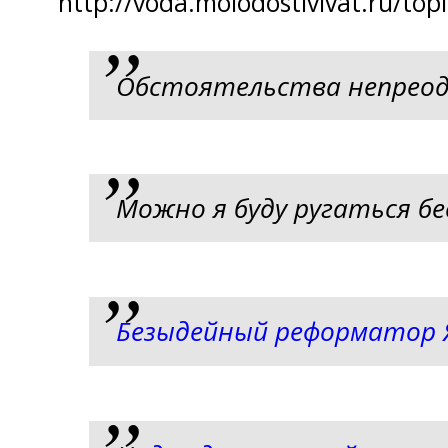
http://voda.molodostivivat.ru/topi
Обстоятельства непреод
Можно я буду ругаться б
Безыдейный реформатор 