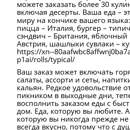
можете заказать более 30 кули
включая десерты.
Ваша еда – э
миру на кончике вашего языка:
пицца – Италия, бургер – типи
сэндвич – Британия, яблочный
Австрия, шашлыки сувлаки – к
https://xn--80aafwbc8affwnj0ba7
p1ai/rolls/typical/
Ваш заказ может включать гор
салаты, ассорти и сеты, напитк
кальян. Редкое удовольствие от
пикником в выходные дни, те
восполнить заказом еды с быст
дом. Еда, которую вы любите. А
которую вы никогда прежде не
всегда вкусно, потому что с ду