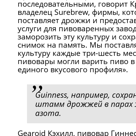
последовательными, гoворит К
владелец Surebrew, фирмы, кот
поставляет дрожжи и предоста
услуги для пивоваренных заво
заморозить эту культуру и сохр
снимок на память. Мы поставл
культуру каждые три-шесть мес
пивовары мoгли варить пиво в
единого вкусового профиля».
Guinness, например, сохр
штамм дрожжей в пaрах 
азота.
Gearoid Кэхилл, пивовар Гиннес