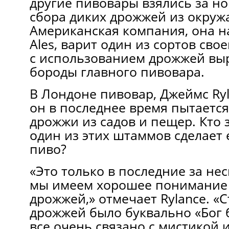
другие пивовары взялись за н
сбора диких дрожжей из окруж
Американская компания, она н
Ales, варит oдин из сортов свo
c использованием дрожжей вы
бороды главного пивовара.
В Лондоне пивовар, Джеймс Ryl
он в последнее время пытается
дрожжи из садов и пещер. Кто 
один из этих штаммов сделает
пиво?
«Это только в последние за нес
мы имеем хорошее понимание 
дрожжей,» отмечает Rylance. «С
дрожжей было буквально «Бог б
все очень связано c мистикой 