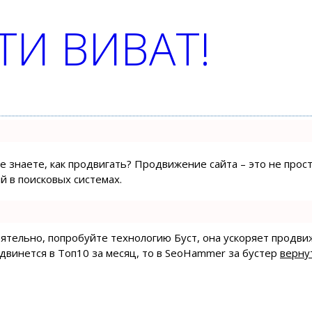
И ВИВАТ!
не знаете, как продвигать? Продвижение сайта – это не про
 в поисковых системах.
тоятельно, попробуйте технологию
Буст
, она ускоряет продви
одвинется в Топ10 за месяц, то в
SeoHammer
за бустер
верну