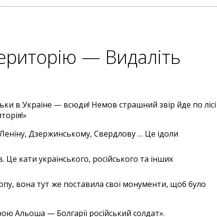
територію — Видаліть
ьки в Украіне — всюди! Немов страшний звір йде по лісі 
торія!»
 Леніну, Дзержинському, Свердлову … Це ідоли
. Це кати українського, російського та інших
опу, вона тут же поставила свої монументи, щоб було
рою Альоша — Болгарії російський солдат».