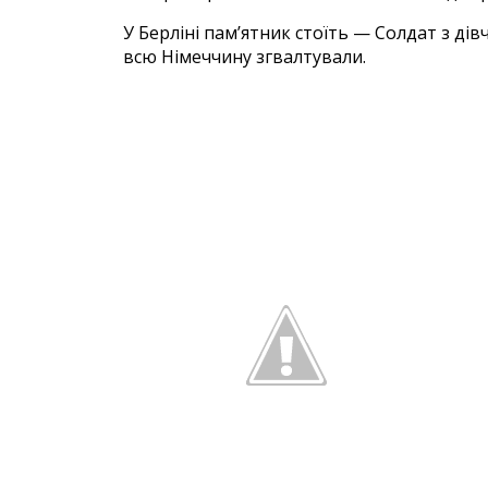
У Берліні пам’ятник стоїть — Солдат з ді
всю Німеччину згвалтували.