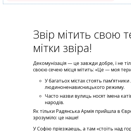
Звір мітить свою 
мітки звіра!
Декомунізація — це завжди добре, і не тіл
своєю сечею місця мітить: «Це — моя тери
У багатьох містах стоять пам’ятники
людиноненависницького режиму.
Часто назви вулиць носят імена катів
народів.
Як тільки Радянська Армія прийшла в Євр
зрозуміло: це наше!
У Софію пріезжаешь, а там «стоїть над го