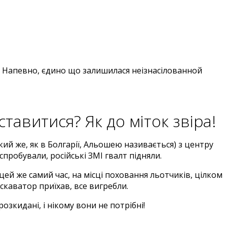
х. Напевно, єдино що залишилася неізнасілованной
ставитися? Як до міток звіра!
кий же, як в Болгарії, Альошею називається) з центру
пробували, російські ЗМІ гвалт підняли.
цей же самий час, на місці поховання льотчиків, цілком
скаватор приїхав, все вигребли.
розкидані, і нікому вони не потрібні!