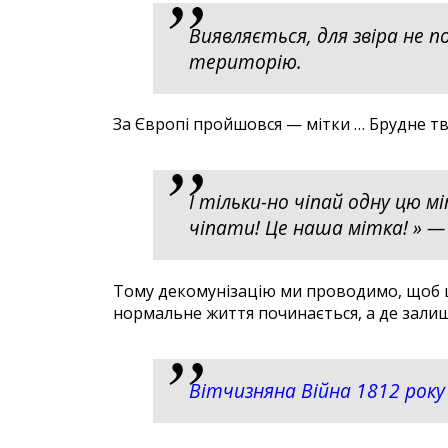
Виявляється, для звіра не п
територію.
За Європі пройшовся — мітки … Брудне тв
І тільки-но чіпай одну цю м
чіпати! Це наша мітка! » — 
Тому декомунізацію ми проводимо, щоб ці
нормальне життя починається, а де залиш
Вітчизняна Війна 1812 року