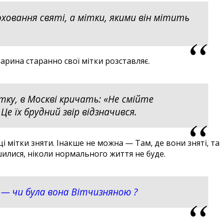
оховання святі, а мітки, якими він мітить
арина старанно свої мітки розставляє.
ітку, в Москві кричать: «Не смійте
Це їх брудний звір відзначився.
 мітки зняти. Інакше не можна — Там, де вони зняті, т
илися, ніколи нормального життя не буде.
 — чи була вона Вітчизняною ?