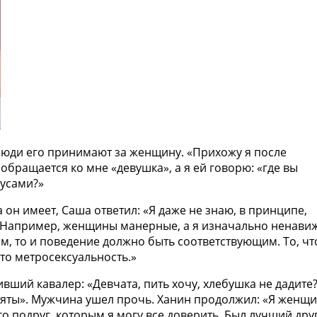
 люди его принимают за женщину. «Прихожу я после
обращается ко мне «девушка», а я ей говорю: «где вы
 усами?»
 он имеет, Саша ответил: «Я даже не знаю, в принципе,
. Например, женщины манерные, а я изначально ненави
, то и поведение должно быть соответствующим. То, чт
то метросексуальность.»
вший кавалер: «Девчата, пить хочу, хлебушка не дадите?
няты». Мужчина ушел прочь. Ханин продолжил: «Я женщ
 подруг, которым я могу все доверить. Был лучший дру