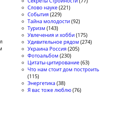
Секреты Стройности
(77)
Слово науке
(221)
События
(229)
Тайна молодости
(92)
Туризм
(143)
Увлечения и хобби
(175)
ыл
Удивительное рядом
(274)
м
Украина Россия
(205)
Фотоальбом
(230)
Цитаты-цитирование
(63)
Что нам стоит дом построить
(115)
Энергетика
(38)
Я вас тоже люблю
(76)