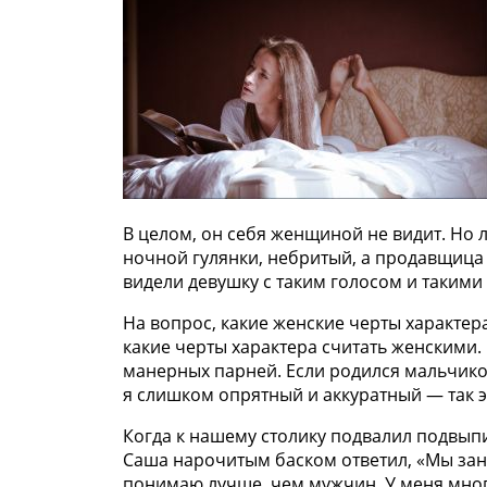
В целом, он себя женщиной не видит. Но
ночной гулянки, небритый, а продавщица 
видели девушку с таким голосом и такими
На вопрос, какие женские черты характера
какие черты характера считать женскими
манерных парней. Если родился мальчиком
я слишком опрятный и аккуратный — так э
Когда к нашему столику подвалил подвыпи
Саша нарочитым баском ответил, «Мы за
понимаю лучше, чем мужчин. У меня много