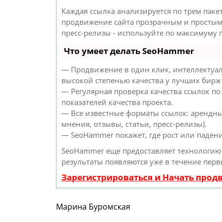
Каждая ссылка анализируется по трем паке
продвижение сайта прозрачным и простым 
пресс-релизы - используйте по максимуму
Что умеет делать SeoHammer
— Продвижение в один клик, интеллектуал
высокой степенью качества у лучших бирж
— Регулярная проверка качества ссылок по
показателей качества проекта.
— Все известные форматы ссылок: арендны
мнения, отзывы, статьи, пресс-релизы).
— SeoHammer покажет, где рост или падени
SeoHammer еще предоставляет технологи
результаты появляются уже в течение перв
Зарегистрироваться и Начать про
Марина Буромская