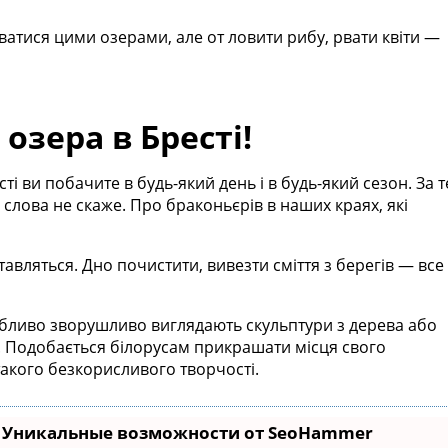
ватися цими озерами, але от ловити рибу, рвати квіти —
 озера в Бресті!
ті ви побачите в будь-який день і в будь-який сезон. За т
о слова не скаже. Про браконьєрів в наших краях, які
авляться. Дно почистити, вивезти сміття з берегів — все
собливо зворушливо виглядають скульптури з дерева або
ки. Подобається білорусам прикрашати місця свого
такого безкорисливого творчості.
- Уникальные возможности от SeoHammer