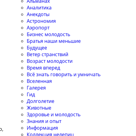
Альманах
Аналитика
Анекдоты
Астрономия
Аэропорт
Бизнес молодость
Братья наши меньшие
Будущее
Ветер странствий
Возраст молодости
Время вперед
Всё знать говорить и умничать
Вселенная
Галерея
Гид
Долголетие
Животные
Здоровье и молодость
Знания и опыт
о
Информация
о,
Коллекция нелепиц