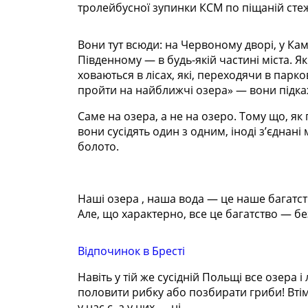
тролейбусної зупинки КСМ по піщаній стежц
Вони тут всюди: на Червоному дворі, у Кам’
Південному — в будь-якій частині міста. Я
ховаються в лісах, які, переходячи в парко
пройти на найближчі озера» — вони підка
Саме на озера, а не на озеро. Тому що, як 
вони сусідять один з одним, іноді з’єднані
болото.
Наші озера
, наша вода — це наше багатс
Але, що характерно, все це багатство — б
Відпочинок в Бресті
Навіть у тій же сусідній Польщі все озера
половити рибку або позбирати гриби! Втім г
у нас є, а у них — ні.