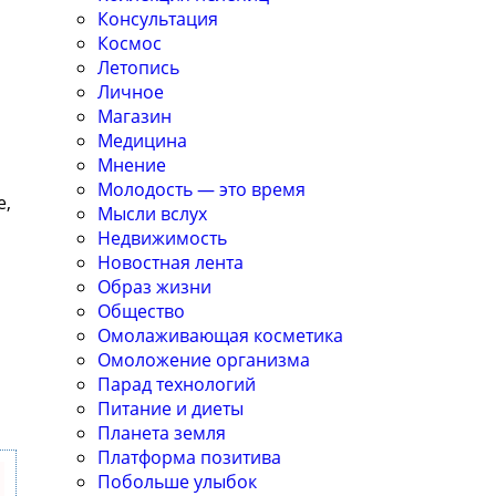
Консультация
Космос
Летопись
Личное
Магазин
Медицина
Мнение
Молодость — это время
е,
Мысли вслух
Недвижимость
Новостная лента
Образ жизни
Общество
Омолаживающая косметика
Омоложение организма
Парад технологий
Питание и диеты
Планета земля
Платформа позитива
Побольше улыбок