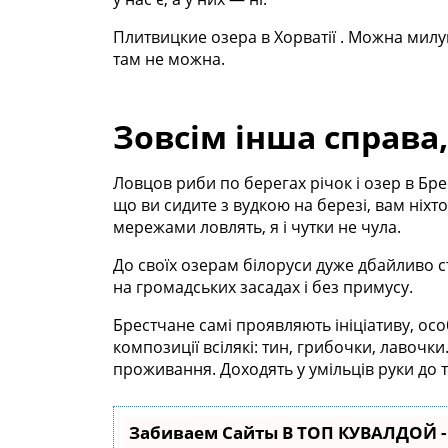
Плитвицкие озера в Хорватії . Можна милу
там не можна.
Зовсім інша справа,
Ловцов риби по берегах річок і озер в Брес
що ви сидите з вудкою на березі, вам ніхт
мережами ловлять, я і чутки не чула.
До своїх озерам білоруси дуже дбайливо ст
на громадських засадах і без примусу.
Брестчане самі проявляють ініціативу, о
композиції всілякі: тин, грибочки, лавоч
проживання. Доходять у умільців руки до 
Забиваем Сайты В ТОП КУВАЛДОЙ 