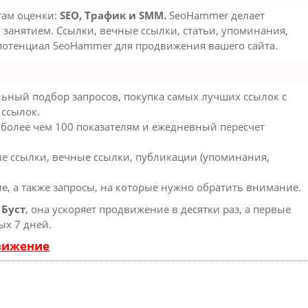
там оценки:
SEO, Трафик и SMM.
SeoHammer делает
занятием. Ссылки, вечные ссылки, статьи, упоминания,
 потенциал SeoHammer для продвижения вашего сайта.
ьный подбор запросов, покупка самых лучших ссылок с
 ссылок.
 более чем 100 показателям и ежедневный пересчет
е ссылки, вечные ссылки, публикации (упоминания,
е, а также запросы, на которые нужно обратить внимание.
ю
Буст
, она ускоряет продвижение в десятки раз, а первые
ых 7 дней.
движение