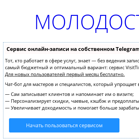
МОЛОДОСТ
Сервис онлайн-записи на собственном Telegra
Тот, кто работает в сфере услуг, знает — без ведения за
самый бюджетный и оптимальный вариант:
сервис VisitT
Для новых пользователей
первый месяц бесплатно
.
Чат-бот для мастеров и специалистов, который упрощает 
—
Сам записывает клиентов и напоминает им о визите;
—
Персонализирует скидки, чаевые, кэшбэк и предоплаты
—
Увеличивает доходимость и помогает больше зарабаты
Начать пользоваться сервисом