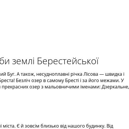
би землі Берестейської
ий Буг. А також, несудноплавні річка Лісова — швидка і
еста! Безліч озер в самому Бресті і за його межами. У
ьки прекрасних озер з мальовничими іменами: Дзеркальне
і міста. Є й зовсім близько від нашого будинку. Від