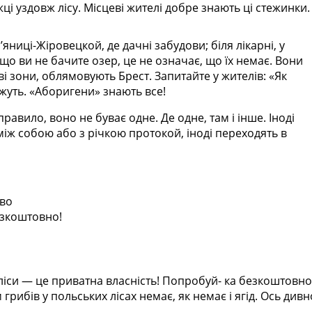
і уздовж лісу. Місцеві жителі добре знають ці стежинки.
яниці-Жіровецкой, де дачні забудови; біля лікарні, у
кщо ви не бачите озер, це не означає, що їх немає. Вони
ві зони, облямовують Брест. Запитайте у жителів: «Як
жуть. «Аборигени» знають все!
правило, воно не буває одне. Де одне, там і інше. Іноді
 між собою або з річкою протокой, іноді переходять в
тво
езкоштовно!
 і ліси — це приватна власність! Попробуй- ка безкоштовн
рибів у польських лісах немає, як немає і ягід. Ось дивн