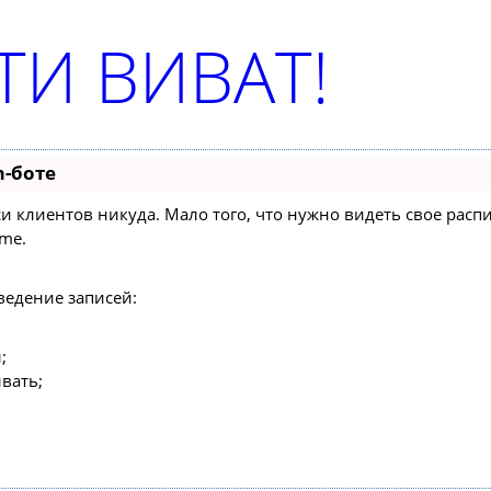
И ВИВАТ!
m-боте
писи клиентов никуда. Мало того, что нужно видеть свое ра
ime.
ведение записей:
;
вать;