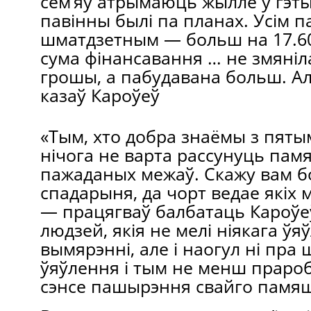
сем’яў атрымаюць жыллё ў гэты
павінны былі па планах. Усім 
шматдзетным — больш на 17.600
сума фінансавання … не змяніла
грошы, а пабудавана больш. Але
казаў Кароўеў
«Тым, хто добра знаёмы з пят
нічога не варта рассунуць пам
пажаданых межаў. Скажу вам б
спадарыня, да чорт ведае якіх 
— працягваў балбатаць Кароўе
людзей, якія не мелі ніякага ў
вымярэнні, але і наогул ні пра 
ўяўлення і тым не менш прароб
сэнсе пашырэння свайго памяш