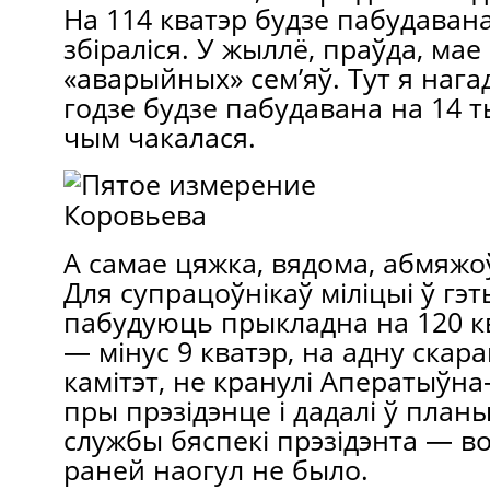
На 114 кватэр будзе пабудаван
збіраліся. У жыллё, праўда, мае
«аварыйных» сем’яў. Тут я нага
годзе будзе пабудавана на 14 
чым чакалася.
А самае цяжка, вядома, абмяжоў
Для супрацоўнікаў міліцыі ў гэ
пабудуюць прыкладна на 120 к
— мінус 9 кватэр, на адну скара
камітэт, не кранулі Аператыўн
пры прэзідэнце і дадалі ў план
службы бяспекі прэзідэнта — во
раней наогул не было.