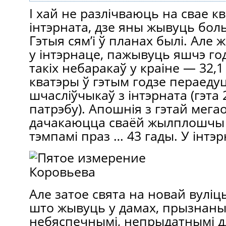
І хай не разлічваюць на свае кв
інтэрната, дзе яны жывуць боль
Гэтыя сям’і ў планах былі. Але 
у інтэрнаце, пажывуць яшчэ го
такіх небаракаў у краіне — 32,1
кватэры ў гэтым годзе пераедуц
шчасліўчыкаў з інтэрната (гэта
патрэбу). Апошнія з гэтай мега
дачакаюцца сваёй жылплошчы т
тэмпамі праз … 43 гады. У інтэр
Але затое свята на новай вуліцы
што жывуць у дамах, прызнаны
небяспечнымі, непрыдатнымі 