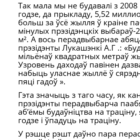
Так мала мы не будавалі з 2008
годзе, да прыкладу, 5,52 миллион
больш за ўсё жылля ў краіне па
мінулых прэзідэнцкіх выбараў-2
м². А вось перадвыбарнае абяц
прэзідэнты Лукашэнкі А.Г .: «Бу
мільёнаў квадратных метраў жы
Узровень даходаў павінен дазв
набыць уласнае жыллё ў сярэдн
пяці гадоў ».
Гэта значыць з таго часу, як ка
прэзідэнты перадвыбарча пааб
аб’ёмы будаўніцтва на траціну,
годзе і ўпадуць на траціну.
У рэшце рэшт даўно пара пера