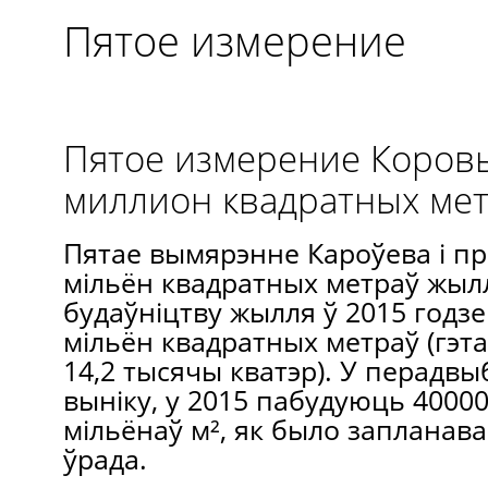
Пятое измерение
Пятое измерение Коровь
миллион квадратных ме
Пятае вымярэнне Кароўева і пр
мільён квадратных метраў жылл
будаўніцтву жылля ў 2015 годз
мільён квадратных метраў (гэт
14,2 тысячы кватэр). У перадвы
выніку, у 2015 пабудуюць 40000
мільёнаў м², як было запланав
ўрада.