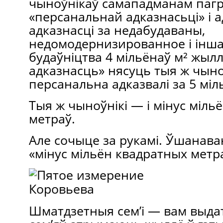
чыноўнікаў самападманам паг
«персанальнай адказнасьці» і 
адказнасці за недабудаваны,
недомодернизированное і інша
будаўніцтва 4 мільёнаў м² жыл
адказнасць» нясуць тыя ж чыно
персанальна адказвалі за 5 міл
Тыя ж чыноўнікі — і мінус міль
метраў.
Але сочыце за рукамі. Ўшанав
«мінус мільён квадратных метр
Шматдзетныя сем’і — вам выдат