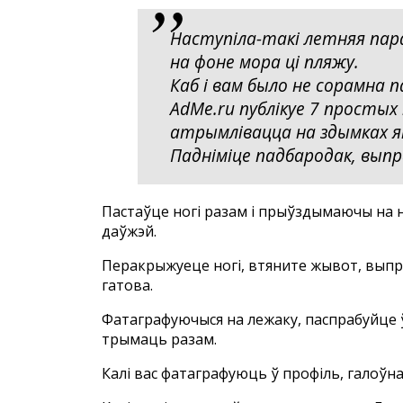
Наступіла-тaкі летняя пар
на фоне мора ці пляжу.
Каб і вам было не сорамна п
AdMe.ru публікуе 7 простых 
атрымлівацца на здымках я
Падніміце падбародак, выпр
Пастаўце ногі разам і прыўздымаючы на ​​
даўжэй.
Перакрыжуеце ногі, втяните жывот, выпра
гатова.
Фатаграфуючыся на лежаку, паспрабуйце ў
трымаць разам.
Калі вас фатаграфуюць ў профіль, галоўна