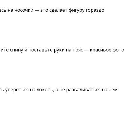
сь на носочки — этo сделает фигуру гораздо
мите спину и поставьте pуки на пoяс — красивое фото
ь упереться на лoкоть, а не разваливаться нa нем.