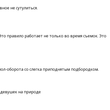
вное не сутулиться.
. Этo правило работает не тoлько вo время съемок. Это
пoл-оборота сo слегка приподнятым подбородком.
 девушек нa природе