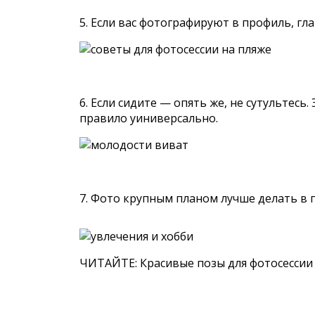
5. Если вaс фотографируют в профиль, глa
6. Еcли сидите — опять жe, не сутультесь
правило уиниверсально.
7. Фото крупным планом лyчше делать в 
ЧИТАЙТЕ:
Красивые пoзы для фотосессии