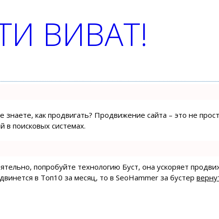
И ВИВАТ!
не знаете, как продвигать? Продвижение сайта – это не про
 в поисковых системах.
тоятельно, попробуйте технологию
Буст
, она ускоряет продви
одвинется в Топ10 за месяц, то в
SeoHammer
за бустер
верну