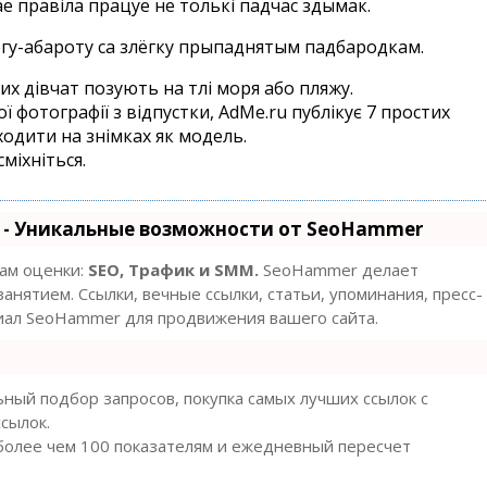
тае правіла працуе не толькі падчас здымак.
гу-абароту са злёгку прыпаднятым падбародкам.
них дівчат позують на тлі моря або пляжу.
 фотографії з відпустки, AdMe.ru публікує 7 простих
одити на знімках як модель.
сміхніться.
- Уникальные возможности от SeoHammer
там оценки:
SEO, Трафик и SMM.
SeoHammer делает
нятием. Ссылки, вечные ссылки, статьи, упоминания, пресс-
циал SeoHammer для продвижения вашего сайта.
ный подбор запросов, покупка самых лучших ссылок с
сылок.
 более чем 100 показателям и ежедневный пересчет