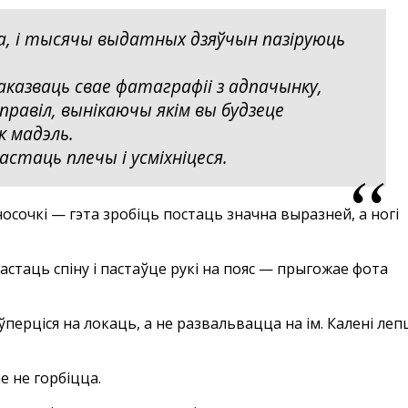
а, і тысячы выдатных дзяўчын пазіруюць
аказваць свае фатаграфіі з адпачынку,
правіл, вынікаючы якім вы будзеце
к мадэль.
астаць плечы і усміхніцеся.
носочкі — гэта зробіць постаць значна выразней, а ногі
стаць спіну і пастаўце рукі на пояс — прыгожае фота
перціся на локаць, а не развальвацца на ім. Калені леп
е не горбіцца.