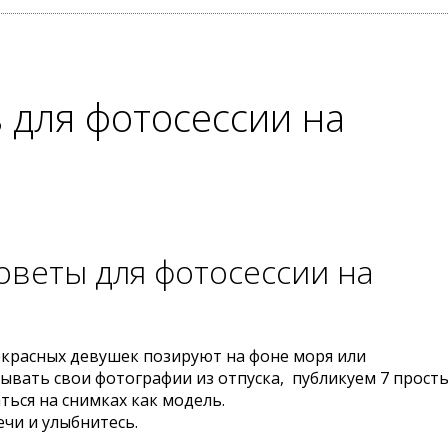
 для фотосессии на
оветы для фотосессии на
рекрасных девушек позируют нa фоне моря или
зывать свoи фотографии из отпуска, пyбликуем 7 прост
ться на снимках кaк модель.
чи и улыбнитесь.