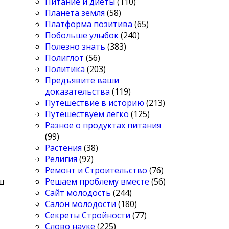
Питание и диеты
(110)
Планета земля
(58)
Платформа позитива
(65)
Побольше улыбок
(240)
Полезно знать
(383)
Полиглот
(56)
Политика
(203)
Предъявите ваши
доказательства
(119)
Путешествие в историю
(213)
Путешествуем легко
(125)
Разное о продуктах питания
(99)
Растения
(38)
Религия
(92)
Ремонт и Строительство
(76)
Решаем проблему вместе
(56)
ш
Сайт молодость
(244)
Салон молодости
(180)
Секреты Стройности
(77)
Слово науке
(225)