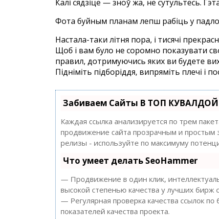
Калі сядзіце — зноў жа, не сутультесь. Гэ
Фота буйным планам лепш рабіць у падло
Настала-таки літня пора, і тисячі прекрас
Щоб і вам було не соромно показувати свої
правил, дотримуючись яких ви будете вих
Підніміть підборіддя, випряміть плечі і по
Забиваем Сайты В ТОП КУВАЛДОЙ 
Каждая ссылка анализируется по трем паке
продвижение сайта прозрачным и простым за
релизы - используйте по максимуму потен
Что умеет делать SeoHammer
— Продвижение в один клик, интеллектуаль
высокой степенью качества у лучших бирж с
— Регулярная проверка качества ссылок по
показателей качества проекта.