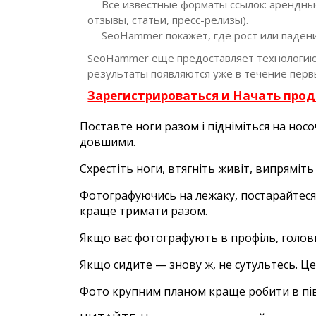
— Все известные форматы ссылок: арендные
отзывы, статьи, пресс-релизы).
— SeoHammer покажет, где рост или падени
SeoHammer еще предоставляет технологи
результаты появляются уже в течение перв
Зарегистрироваться и Начать про
Поставте ноги разом і підніміться на нос
довшими.
Схрестіть ноги, втягніть живіт, випряміть
Фотографуючись на лежаку, постарайтеся 
краще тримати разом.
Якщо вас фотографують в профіль, головн
Якщо сидите — знову ж, не сутультесь. Це
Фото крупним планом краще робити в піво