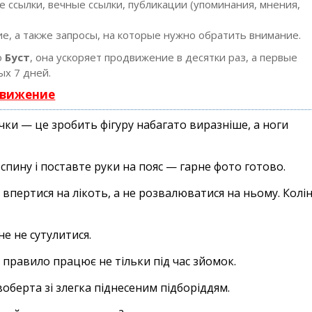
 ссылки, вечные ссылки, публикации (упоминания, мнения,
е, а также запросы, на которые нужно обратить внимание.
ю
Буст
, она ускоряет продвижение в десятки раз, а первые
ых 7 дней.
движение
очки — це зробить фігуру набагато виразніше, а ноги
 спину і поставте руки на пояс — гарне фото готово.
впертися на лікоть, а не розвалюватися на ньому. Колі
е не сутулитися.
 правило працює не тільки під час зйомок.
берта зі злегка піднесеним підборіддям.