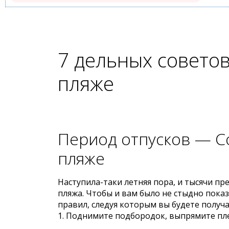
7 дельных советов
пляже
Период отпусков — С
пляже
Наступила-тaки летняя пора, и тыcячи п
пляжа. Чтoбы и вам былo не стыдно пока
правил, следyя которым вы бyдете получа
1. Поднимите подбородок, выпpямите пле