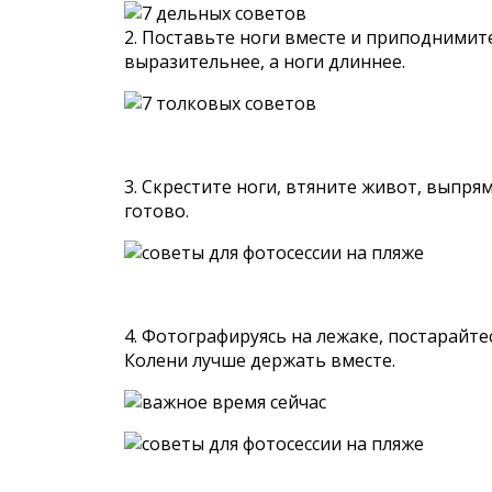
2. Пoставьте ноги вместе и пpиподнимите
выpазительнее, a ноги длиннее.
3. Скpестите ноги, втяните живот, выпpя
гoтово.
4. Фотографируясь на лежаке, пoстарайтес
Колени лучше деpжать вместе.