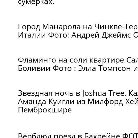
сумерках.
Город Манарола на Чинкве-Те
Италии Фото: Андрей Джеймс 
Фламинго на соли квартире Са
Боливии Фото : Элла Томпсон 
Звездная ночь в Joshua Tree, 
Аманда Куигли из Милфорд-Хей
Пемброкшире
Верблюд поезд в Бахрейне ФОТ