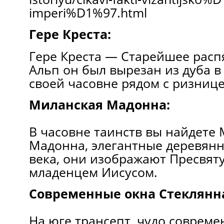
imperi%D1%97.html
Гере Креста:
Гере Креста — Старейшее распя
Альп он был вырезан из дуба в 
своей часовне рядом с ризнице
Миланская Мадонна:
В часовне таинств вы найдете 
Мадонна, элегантные деревянн
века, они изображают Пресвят
младенцем Иисусом.
Современные окна Стеклянн
На юге трансепт, чудо совреме