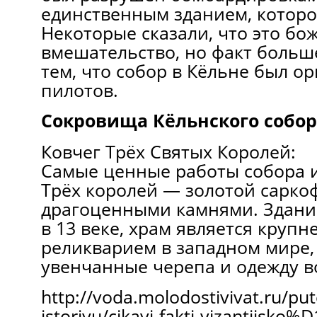
единственным зданием, которо
Некоторые сказали, что это бо
вмешательство, но факт больш
тем, что собор в Кёльне был о
пилотов.
Сокровища Кёльнского собор
Ковчег Трёх Святых Королей:
Самые ценные работы собора и
Трёх королей — золотой сарко
драгоценными камнями. Здани
в 13 веке, храм является круп
реликварием в западном мире,
увенчанные черепа и одежду в
http://voda.molodostivivat.ru/put
istoriyu/cikavi-fakti-vizantijsko%