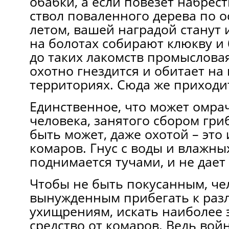
обабки, а если повезет набрес
ствол поваленного дерева по 
летом, вашей наградой станут 
на болотах собирают клюкву и 
до таких лакомств промыслова
охотно гнездится и обитает на
территориях. Сюда же приходит
Единственное, что может омра
человека, занятого сбором гриб
быть может, даже охотой – это
комаров. Гнус с воды и влажны
поднимается тучами, и не дает
Чтобы не быть покусанным, че
вынужденным прибегать к ра
ухищрениям, искать
наиболее 
средство от комаров
. Ведь вой