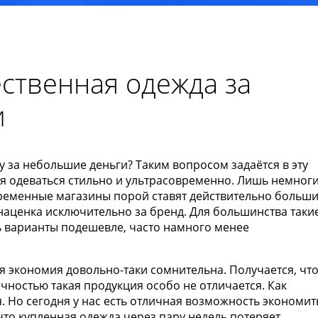
ественная одежда за
и
у за небольшие деньги? Таким вопросом задаётся в эту
тся одеваться стильно и ультрасовременно. Лишь немног
овременные магазины порой ставят действительно больш
наценка исключительно за бренд. Для большинства таки
ь варианты подешевле, часто намного менее
ая экономия довольно-таки сомнительна. Получается, чт
ечностью такая продукция особо не отличается. Как
. Но сегодня у нас есть отличная возможность экономит
что купленная одежда через пару недель потеряет