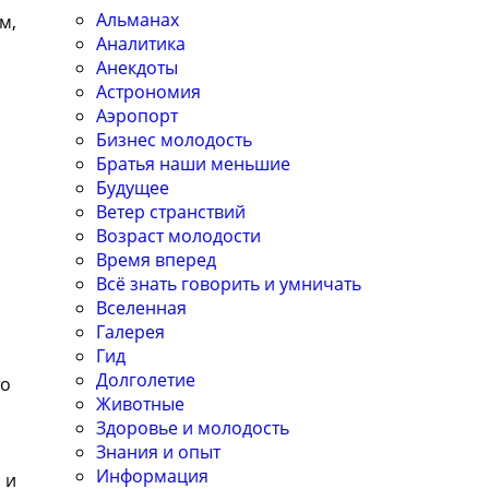
Альманах
м,
Аналитика
Анекдоты
Астрономия
Аэропорт
Бизнес молодость
Братья наши меньшие
Будущее
Ветер странствий
Возраст молодости
Время вперед
Всё знать говорить и умничать
Вселенная
Галерея
Гид
Долголетие
то
Животные
Здоровье и молодость
Знания и опыт
Информация
 и