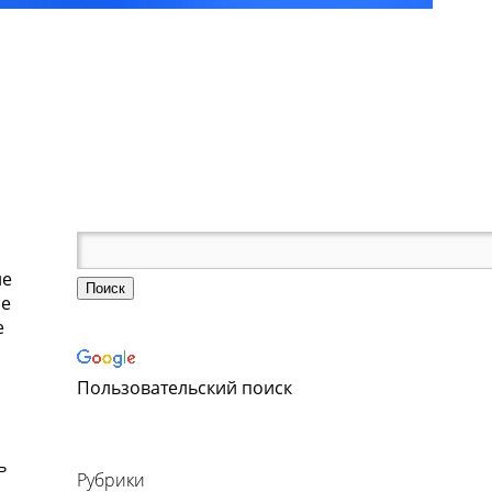
ие
ие
е
Пользовательский поиск
о
ь
Рубрики