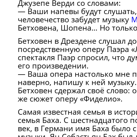
Джузепе Верди со словами:
— Ваши напевы будут слушать,
человечество забудет музыку
М
Бетховена, Шопена… Но только
Бетховен в Дрездене слушал д
посредственную оперу Паэра «
спектакля Паэр спросил, что ду
его произведении.
— Ваша опера настолько мне по
наверно, напишу к ней музыку.
Бетховен сдержал своё слово: о
же сюжет оперу «Фиделио».
Самая известная семья в исто
семья Баха. С шестнадцатого 
век, в Германи имя Баха было
музыки. Ян Себастьян Бах был 