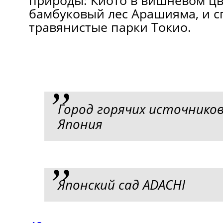
природы: Киото в вишневом цв
бамбуковый лес Арашияма, и 
травянистые парки Токио.
Город горячих источников
Япония
Японский сад ADACHI