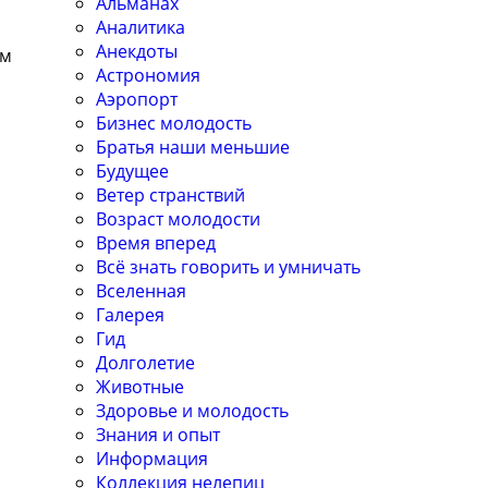
Альманах
Аналитика
Анекдоты
ем
Астрономия
Аэропорт
Бизнес молодость
Братья наши меньшие
Будущее
Ветер странствий
Возраст молодости
Время вперед
Всё знать говорить и умничать
Вселенная
Галерея
Гид
Долголетие
Животные
Здоровье и молодость
Знания и опыт
Информация
Коллекция нелепиц