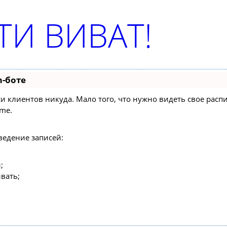
И ВИВАТ!
m-боте
писи клиентов никуда. Мало того, что нужно видеть свое ра
ime.
ведение записей:
;
вать;