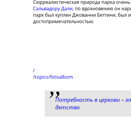
Сюрреалистическая природа парка очень
Сальвадору Дали
, по вдохновению он нари
парк был куплен Джованни Беттини, был и
достопримечательностью.
/
/topics/fotoalbom
Потребность в церкови – э
детство