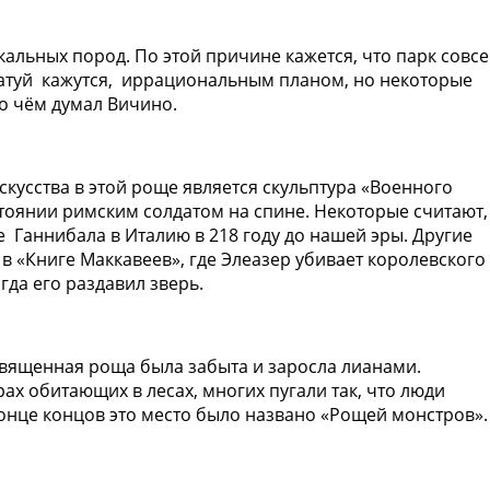
кальных пород. По этой причине кажется, что парк совс
татуй кажутся, иррациональным планом, но некоторые
о чём думал Вичино.
кусства в этой роще является скульптура «Военного
стоянии римским солдатом на спине. Некоторые считают,
ие
Ганнибала
в Италию в 218 году до нашей эры. Другие
 в «Книге Маккавеев», где Элеазер убивает королевского
гда его раздавил зверь.
, священная роща была забыта и заросла лианами.
ах обитающих в лесах, многих пугали так, что люди
конце концов это место было названо «Рощей монстров».