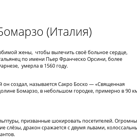
омарзо (Италия)
юбимой жены, чтобы вылечить своё больное сердце,
тальянец по имени Пьер Франческо Орсини, более
арнезе, умерла в 1560 году.
й он создал, называется Сакро Боско — «Священная
 долине Бомарзо, в небольшом городке, примерно в 90 к
ульптуры, призванные шокировать посетителей. Огромн
кие слёзы, дракон сражается с двумя львами, колоссальн
антов.