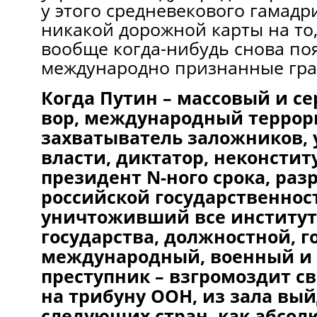
у этого средневекового гамадр
никакой дорожной карты на то,
вообще когда-нибудь снова по
международно признанные гр
Когда Путин – массовый и с
вор, международный террор
захватыватель заложников, 
власти, диктатор, неконсти
президент N-ного срока, ра
российской государственнос
уничтоживший все институт
государства, должностной, 
международный, военный и
преступник – взгромоздит с
на трибуну ООН, из зала вы
следующих стран, как абсо