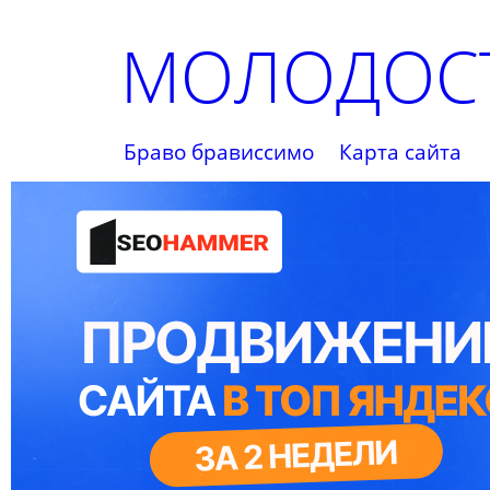
МОЛОДОСТ
Браво брависсимо
Карта сайта