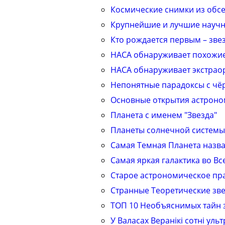
Космические снимки из обс
Крупнейшие и лучшие научн
Кто рождается первым – зве
НАСА обнаруживает похожие
НАСА обнаруживает экстраор
Непонятные парадоксы с ч
Основные открытия астрон
Планета с именем "Звезда"
Планеты солнечной системы
Самая Темная Планета назв
Самая яркая галактика во В
Старое астрономическое пр
Странные Теоретические зв
ТОП 10 Необъяснимых тайн 
У Валасах Веранікі сотні уль