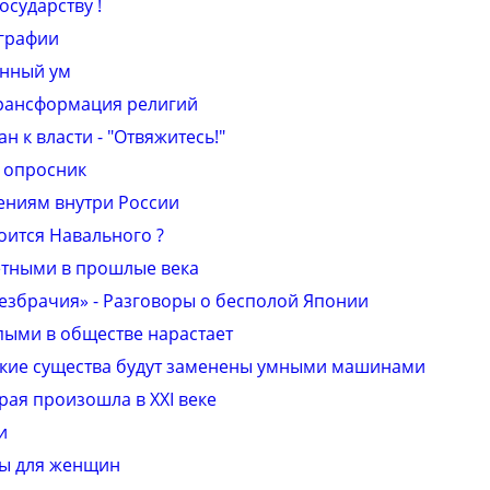
осударству !
ографии
ённый ум
трансформация религий
 к власти - "Отвяжитесь!"
 опросник
ниям внутри России
оится Навального ?
тными в прошлые века
збрачия» - Разговоры о бесполой Японии
пыми в обществе нарастает
еские существа будут заменены умными машинами
рая произошла в XXI веке
и
ы для женщин