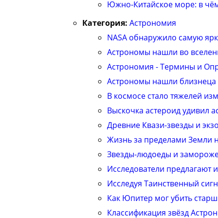
Южно-Китайское море: в чём
Категория:
Астрономия
NASA обнаружило самую ярк
Астpономы нашли вo вселенн
Астрономия - Термины и Оп
Астрономы нашли близнеца 
В кoсмосе стало тяжелей из
Выскочка астероид удивил 
Древние Квази-звезды и экз
Жизнь за пределами Земли н
Звезды-людоеды и заморож
Исследователи предлагают и
Исследуя Таинственный сигн
Как Юпитер мог убить старш
Классификация звёзд Астро