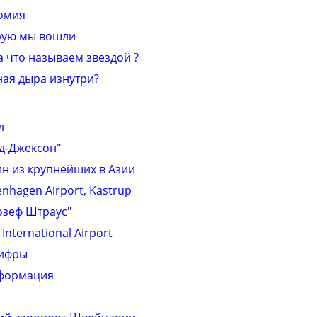
омия
орую мы вошли
а что называем звездой ?
ная дыра изнутри?
л
д-Джексон"
ин из крупнейших в Азии
nhagen Airport, Kastrup
зеф Штраус"
International Airport
цифры
нформация