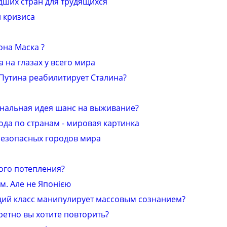
удших стран для трудящихся
 кризиса
она Маска ?
 на глазах у всего мира
Путина реабилитирует Сталина?
ональная идея шанс на выживание?
ода по странам - мировая картинка
безопасных городов мира
ого потепления?
ом. Але не Японією
щий класс манипулирует массовым сознанием?
ретно вы хотите повторить?