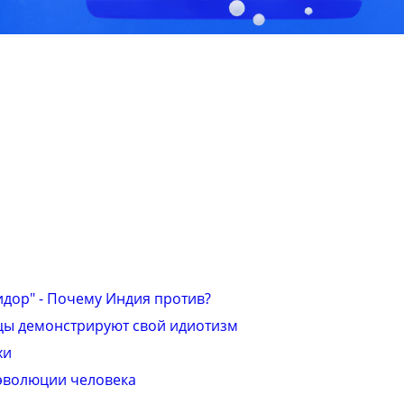
идор" - Почему Индия против?
цы демонстрируют свой идиотизм
хи
эволюции человека