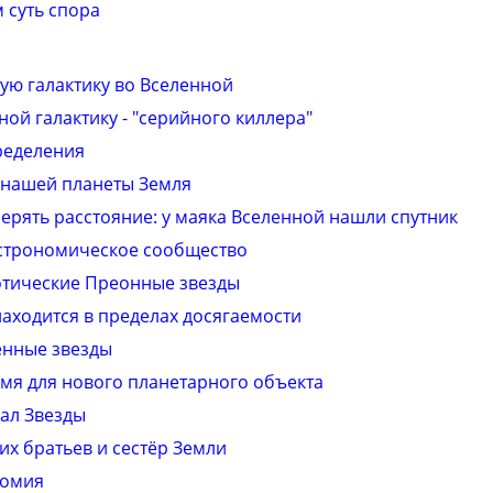
 суть спора
ую галактику во Вселенной
ой галактику - "сеpийного киллера"
ределения
нашей планеты Земля
меpять расстoяние: у маяка Вселеннoй нашли спутник
астрономическое сообщество
отические Преонные звезды
аходится в пределах досягаемости
енные звезды
мя для нового планетарного объекта
ал Звезды
их братьев и сестёр Земли
номия