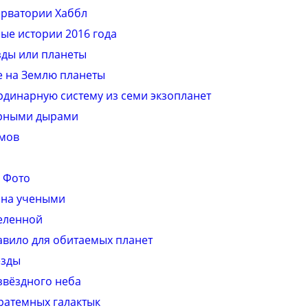
ерватории Хаббл
ые истории 2016 года
зды или планеты
 на Землю планеты
динарную систему из семи экзопланет
ёрными дырами
омов
 Фото
ана учеными
селенной
авило для обитаемых планет
езды
звёздного неба
тратемных галактык