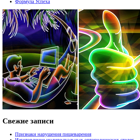
Формула Успеха
Свежие записи
Признаки нарушения пищеварения
Изготовление индивидуальных ортопедических стелек