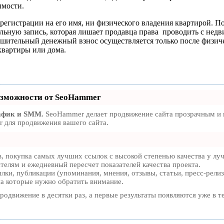
имости.
и регистрации на его имя, ни физического владения квартирой. 
ельную запись, которая лишает продавца права проводить с н
ршительный денежный взнос осуществляется только после физич
квартиры или дома.
зможности от SeoHammer
афик и SMM.
SeoHammer делает продвижение сайта прозрачным и п
 для продвижения вашего сайта.
, покупка самых лучших ссылок с высокой степенью качества у лу
ателям и ежедневный пересчет показателей качества проекта.
ки, публикации (упоминания, мнения, отзывы, статьи, пресс-релиз
на которые нужно обратить внимание.
продвижение в десятки раз, а первые результаты появляются уже в т