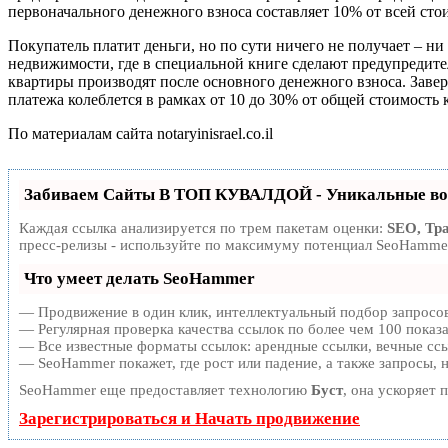
первоначального денежного взноса составляет 10% от всей сто
Покупатель платит деньги, но по сути ничего не получает – н
недвижимости, где в специальной книге сделают предупредит
квартиры производят после основного денежного взноса. Заве
платежа колеблется в рамках от 10 до 30% от общей стоимость 
По материалам сайта notaryinisrael.co.il
Забиваем Сайты В ТОП КУВАЛДОЙ - Уникальные во
Каждая ссылка анализируется по трем пакетам оценки:
SEO, Тр
пресс-релизы - используйте по максимуму потенциал SeoHammer
Что умеет делать SeoHammer
— Продвижение в один клик, интеллектуальный подбор запросов
— Регулярная проверка качества ссылок по более чем 100 показ
— Все известные форматы ссылок: арендные ссылки, вечные ссыл
— SeoHammer покажет, где рост или падение, а также запросы, 
SeoHammer еще предоставляет технологию
Буст
, она ускоряет 
Зарегистрироваться и Начать продвижение