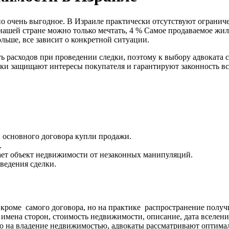
 но очень выгодное. В Израиле практически отсутствуют ограни
нашей стране можно только мечтать, 4 %
Самое продаваемое жиль
льше, все зависит о конкретной ситуации.
ь расходов при проведении следки, поэтому к выбору адвоката с
лки защищают интересы покупателя и гарантируют законность в
 основного договора купли продажи.
.
ает объект недвижимости от незаконных манипуляций.
ведения сделки.
 кроме самого договора, но на практике распространение полу
 имена сторон, стоимость недвижимости, описание, дата вселен
о на владение недвижимостью, адвокаты рассматривают оптимал