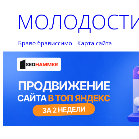
МОЛОДОСТИ
Браво брависсимо
Карта сайта