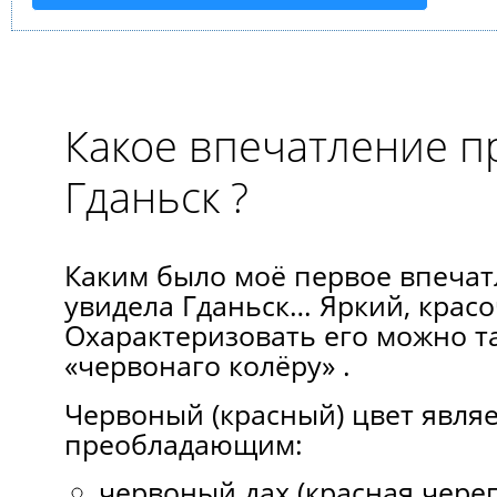
Какое впечатление п
Гданьск ?
Каким было моё первое впечатл
увидела Гданьск… Яркий, красо
Охарактеризовать его можно та
«червонаго колёру» .
Червоный (красный) цвет являе
преобладающим:
червоный дах (красная череп