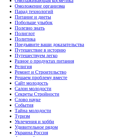
Омолаживающая косметика
Омоложение организма
Парад технологий
Питание и диеты
Побольше улыбок
Полезно знать
Полиглот
Политика
Предъявите ваши доказательства
Путешествие в историю
Путешествуем легко
Разное о продуктах питания
Религия
Ремонт и Строительство
Решаем проблему вместе
Сайт молодость
Салон молодости
Секреты Стройности
Слово науке
События
Тайна молодости
Туризм
Увлечения и хобби
Удивительное рядом
Украина Россия