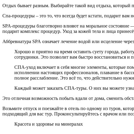
Отдых бывает разным. Выбирайте такой вид отдыха, который по
Спа-процедуры – это то, что всегда будет кстати, подарит ва
SPA-процедуры благотворно влияют на моральное состояние — 
подарит комплекс процедур. Уход за кожей тела и лица прине
Аббревиатура SPA означает лечение водой или исцеление чере
Хорошо и приятно на время оставить суету города, работ
сотрудники. Это позволит вам быстро восстановиться и 
СПА-уход включает в себя многие элементы, которые пом
исполнении настоящих профессионалов, плавание в басс
полное расслабление. Это всё то, что действительно нуж
Каждый может заказать СПА-туры. О них вы можете узнать на
Это отличная возможность побыть вдали от дома, сменить об
Возьмите отпуск и поезжайте в отель по одному из туров, ко
подходящий для вас тур. Проконсультируйтесь с врачом или по
Красота и здоровье на минералах