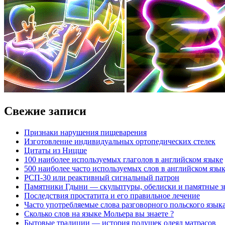
Свежие записи
Признаки нарушения пищеварения
Изготовление индивидуальных ортопедических стелек
Цитаты из Ницше
100 наиболее используемых глаголов в английском языке
500 наиболее часто используемых слов в английском язы
РСП-30 или реактивный сигнальный патрон
Памятники Гдыни — скульптуры, обелиски и памятные з
Последствия простатита и его правильное лечение
Часто употребляемые слова разговорного польского язык
Сколько слов на языке Мольера вы знаете ?
Бытовые традиции — история подушек одеял матрасов