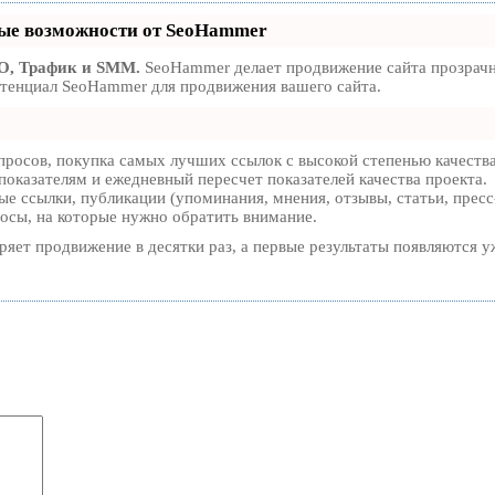
е возможности от SeoHammer
O, Трафик и SMM.
SeoHammer делает продвижение сайта прозрачны
отенциал SeoHammer для продвижения вашего сайта.
просов, покупка самых лучших ссылок с высокой степенью качеств
показателям и ежедневный пересчет показателей качества проекта.
е ссылки, публикации (упоминания, мнения, отзывы, статьи, пресс
росы, на которые нужно обратить внимание.
оряет продвижение в десятки раз, а первые результаты появляются у