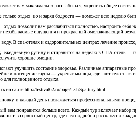
может вам максимально расслабиться, укрепить общее состояние
м не только отдых, но и заряд бодрости — поможет всю неделю б
отдых позволит вам расслабиться полностью, настроить себя на
сёт незабываемые ощущения и прекрасный омолаживающий резуль
з воду. В спа-отелях и оздоровительных центрах лечение происх
у, ежедневную рутину и отправится на неделю в СПА-отель — там
получить хорошие эмоции.
огают улучшить состояние здоровья. Различные аппаратные про
ейне и посещение сауны — укрепят мышцы, сделают тело эластич
но для полноценного отдыха.
 сайте http://festival62.ru/page/131/Spa-tury.html
становку, и каждый день наслаждаться профессиональными проц
торый вам понравится больше всего. Каждый тур включает набор
звоните в сервисный центр, где вам подробно расскажут о каждо