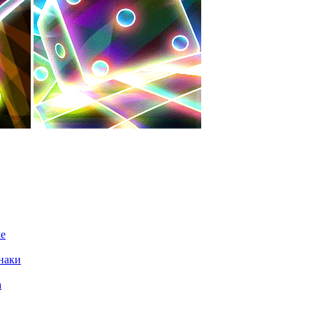
ке
наки
а