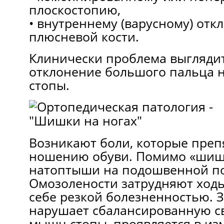
плоскостопию,
• внутреннему (варусному) от
плюсневой кости.
Клинически проблема выгляди
отклонение большого пальца 
стопы.
Возникают боли, которые преп
ношению обуви. Помимо «шишк
натоптыши на подошвенной по
Омозолености затрудняют ходь
себе резкой болезненностью. 
нарушает сбалансированную с
мышц стопы, проявляется в из